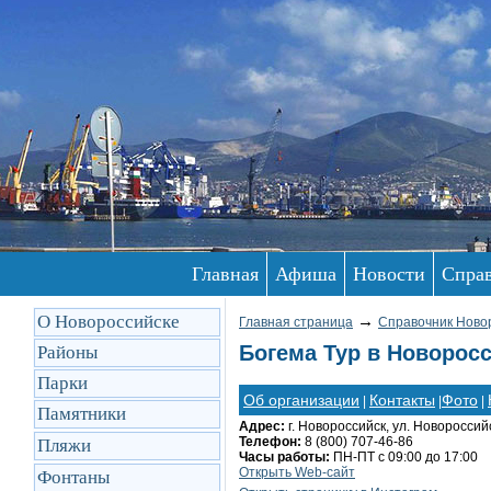
Главная
Афиша
Новости
Спра
О Новороссийске
→
Главная страница
Справочник Ново
Богема Тур в Новорос
Районы
Парки
Об организации
Контакты
Фото
|
|
|
Памятники
Адрес:
г. Новороссийск, ул. Новоросси
Телефон:
8 (800) 707-46-86
Пляжи
Часы работы:
ПН-ПТ с 09:00 до 17:00
Открыть Web-сайт
Фонтаны