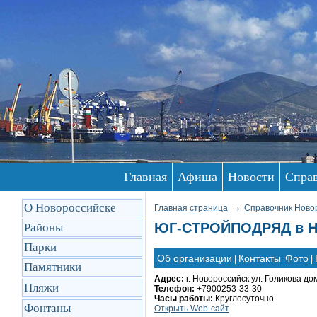
Главная
Афиша
Новости
Спра
О Новороссийске
→
Главная страница
Справочник Ново
ЮГ-СТРОЙПОДРЯД в Но
Районы
Парки
Об организации
Контакты
Фото
|
|
|
Памятники
Адрес:
г. Новороссийск ул. Голикова до
Пляжи
Телефон:
+7900253-33-30
Часы работы:
Круглосуточно
Фонтаны
Открыть Web-сайт