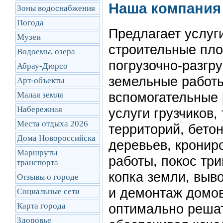
Наша компани
Зоны водоснабжения
Погода
Предлагает услуг
Музеи
строительные пло
Водоемы, озера
погрузочно-разгр
Абрау-Дюрсо
земельные работы
Арт-объекты
вспомогательные 
Малая земля
Набережная
услуги грузчиков,
Места отдыха 2026
территорий, бетон
Дома Новороссийска
деревьев, кронир
Маршруты
работы, покос тр
транcпорта
копка земли, выв
Отзывы о городе
и демонтаж домов
Социальные сети
Карта города
оптимально решат
Здоровье