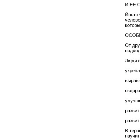
И ЕЕ
Йогате
челове
которы
ОСОБ
От дру
подход
Люди в
укрепл
выравн
оздоро
улучше
развит
развит
В тера
научит