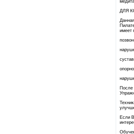
медита
ДЛЯ К
Данная
Пилате
имеет 
позвон
наруше
суста
опорно
наруш
После 
Упражн
Техник
улучше
Если В
интере
Обучен