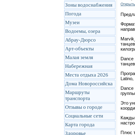
Зоны водоснабжения
Открыть
Погода
Предла
Музеи
Формат
направ
Водоемы, озера
Marvik
Абрау-Дюрсо
танцев
Арт-объекты
килогр
Малая земля
Dance 
танцев
Набережная
Програ
Места отдыха 2026
Latino,
Дома Новороссийска
Dance 
Маршруты
групп
транcпорта
Это ун
Отзывы о городе
коорди
Социальные сети
Каждый
настро
Карта города
Плюс т
Здоровье