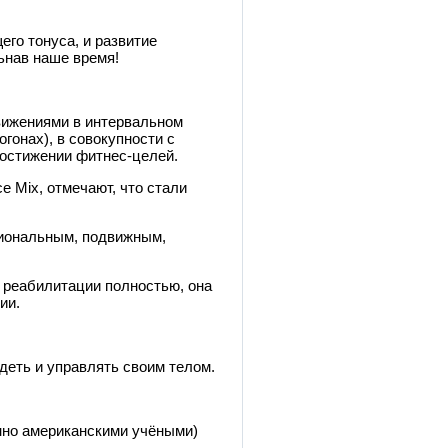
го тонуса, и развитие
льнав наше время!
движениями в интервальном
гонах), в совокупности с
остижении фитнес-целей.
e Mix, отмечают, что стали
циональным, подвижным,
 реабилитации полностью, она
ии.
деть и управлять своим телом.
но американскими учёными)