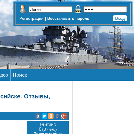
|
Регистрация
Восстановить пароль
део
Поиск
ссийске. Отзывы,
Рейтинг:
0
(0 чел.)
Просмотров за