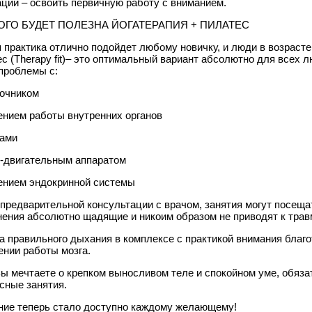
ций – освоить первичную работу с вниманием.
ОГО БУДЕТ ПОЛЕЗНА ЙОГАТЕРАПИЯ + ПИЛАТЕС
 практика отлично подойдет любому новичку, и люди в возрасте
с (Therapy fit)– это оптимальный вариант абсолютно для всех л
проблемы с:
очником
нием работы внутренних органов
вами
-двигательным аппаратом
ением эндокринной системы
предварительной консультации с врачом, занятия могут посещ
ения абсолютно щадящие и никоим образом не приводят к трав
а правильного дыхания в комплексе с практикой внимания благ
нии работы мозга.
ы мечтаете о крепком выносливом теле и спокойном уме, обяза
сные занятия.
ие теперь стало доступно каждому желающему!