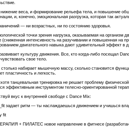
ьствие.
снижение веса, и формирование рельефа тела, и повышение обще
нации, и, конечно, эмоциональная разгрузка, которая так актуа
раничений — ни возрастных, ни по состоянию здоровья.
ологической точки зрения нагрузка, оказываемая на организм 
 (сниженная интенсивность на разучивании и повышенная на про
рованием
двигательного навыка дают удивительный эффект в д
развивает культуру движения. Все, кто когда-либо посещал Danc
чувствовать свое тело.
 столько набирает мышечную массу, сколько становится функ
ет пластичность и легкость.
 хотя танцевальная тренировка не решает проблему физической
ся эффективным инструментом телесно-ориентированной терап
твуй вкус к внутренней свободе с Dance Mix:
_fit задает ритм — ты наслаждаешься движением и учишься вла
 fit
ЕРАПИЯ + ПИЛАТЕС новое направление в фитнесе (разработан