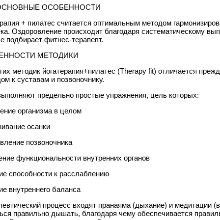
 ОСНОВНЫЕ ОСОБЕННОСТИ
рапия + пилатес считается оптимальным методом гармонизиров
ка. Оздоровление происходит благодаря систематическому вы
е подбирает фитнес-терапевт.
ЕННОСТИ МЕТОДИКИ
гих методик йогатерапия+пилатес (Therapy fit) отличается пре
ом к суставам и позвоночнику.
ыполняют предельно простые упражнения, цель которых:
ение организма в целом
ивание осанки
вление позвоночника
ние функциональности внутренних органов
ие способности к расслаблению
ие внутреннего баланса
певтический процесс входят пранаяма (дыхание) и медитации (
ься правильно дышать, благодаря чему обеспечивается правил