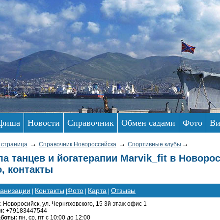
фиша
Новости
Справочник
Обмен садами
Фото
Ви
→
→
→
 страница
Справочник Новороссийска
Спортивные клубы
а танцев и йогатерапии Marvik_fit в Новоро
, контакты
ганизации
Контакты
Фото
Карта
Отзывы
|
|
|
|
г. Новоросийск, ул. Черняховского, 15 3й этаж офис 1
н:
+79183447544
аботы:
пн, ср, пт с 10:00 до 12:00