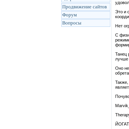
удовол
Продвижение сайтов
Это и 
Форум
коорди
Вопросы
Нет ог
С физи
режиме
форми
Танец 
лучше 
Оно не
обрета
Также,
являет
Почувс
Marvik
Therapy
ЙОГАТ