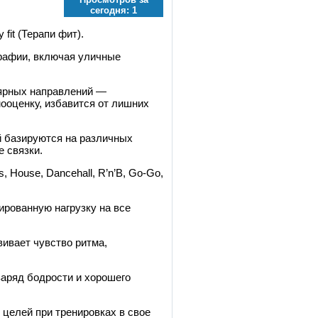
сегодня:
1
fit (Терапи фит).
рафии, включая уличные
лярных направлений —
ооценку, избавится от лишних
й базируются на различных
 связки.
, House, Dancehall, R’n’B, Go-Go,
ированную нагрузку на все
вивает чувство ритма,
заряд бодрости и хорошего
 целей при тренировках в свое