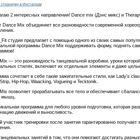
 cтраничку в Инстаграм
гаю 2 интересных направления! Dance mix (Дэнс микс) и Therapy 
 Dance Mix объединяет все разновидности современной хореог
ления.
_Fit студия предлагает с помощью одного из своих самых попу
альной программы Dance Mix поддерживать форму, поднять сам
аммов!
Mix — это разновидность танцевальной аэробики, уроки которо
альных стилях, включают их отдельные элементы и даже целые
мма сочетает в себе такие зажигательные стили, как Lady’s class
 Strip, Hip-Hop, Waacking, Vogueing и Tecktonik.
Mix позволяет прорабатывать все тело и обеспечивает сбаланс
ы мышц.
икальная программа для любого уровня подготовки, которая раз
нацию движений и выносливость.
 участник тренировки после занятия гарантированно получает 
ения.
анцевальных занятий в том, что они помогают достигать разных