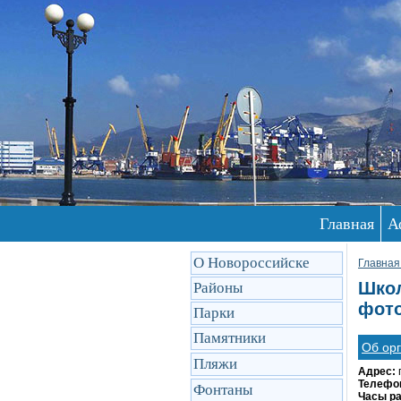
Главная
А
О Новороссийске
Главная
Школ
Районы
фото
Парки
Памятники
Об ор
Пляжи
Адрес:
Телефо
Фонтаны
Часы р