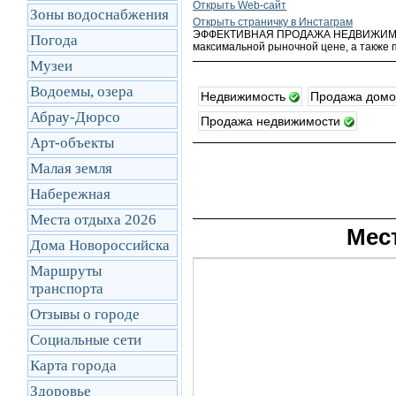
Открыть Web-сайт
Зоны водоснабжения
Открыть cтраничку в Инстаграм
ЭФФЕКТИВНАЯ ПРОДАЖА НЕДВИЖИМОСТИ
Погода
максимальной рыночной цене, а также
Музеи
Водоемы, озера
Недвижимость
Продажа дом
Абрау-Дюрсо
Продажа недвижимости
Арт-объекты
Малая земля
Набережная
Места отдыха 2026
Мес
Дома Новороссийска
Маршруты
транcпорта
Отзывы о городе
Социальные сети
Карта города
Здоровье