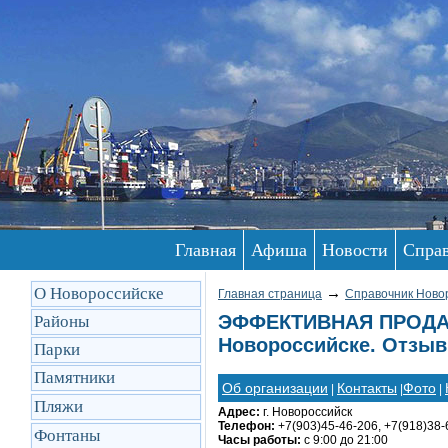
Главная
Афиша
Новости
Спра
О Новороссийске
→
Главная страница
Справочник Ново
ЭФФЕКТИВНАЯ ПРОДА
Районы
Новороссийске. Отзыв
Парки
Памятники
Об организации
Контакты
Фото
|
|
|
Пляжи
Адрес:
г. Новороссийск
Телефон:
+7(903)45-46-206, +7(918)38-
Фонтаны
Часы работы:
с 9:00 до 21:00