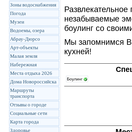
Зоны водоснабжения
Развлекательное 
Погода
незабываемые эмо
Музеи
боулинг со своим
Водоемы, озера
Абрау-Дюрсо
Мы запомнимся Ва
Арт-объекты
кухней!
Малая земля
Набережная
Спе
Места отдыха 2026
Боулинг
Дома Новороссийска
Маршруты
транcпорта
Отзывы о городе
Социальные сети
Карта города
Мес
Здоровье