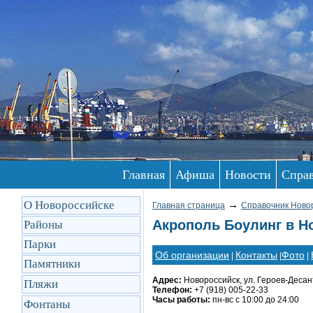
Главная
Афиша
Новости
Спра
О Новороссийске
→
Главная страница
Справочник Ново
Акрополь Боулинг в Н
Районы
Парки
Об организации
Контакты
Фото
|
|
|
Памятники
Адрес:
Новороссийск, ул. Героев-Десант
Пляжи
Телефон:
+7 (918) 005-22-33
Часы работы:
пн-вс с 10:00 до 24:00
Фонтаны