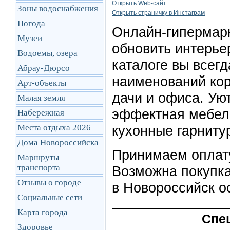
Открыть Web-сайт
Зоны водоснабжения
Открыть cтраничку в Инстаграм
Погода
Онлайн-гипермар
Музеи
обновить интерье
Водоемы, озера
каталоге вы всегд
Абрау-Дюрсо
наименований кор
Арт-объекты
дачи и офиса. Ую
Малая земля
эффектная мебель
Набережная
Места отдыха 2026
кухонные гарниту
Дома Новороссийска
Принимаем оплату
Маршруты
транcпорта
Возможна покупка 
Отзывы о городе
в Новороссийск о
Социальные сети
Карта города
Спе
Здоровье