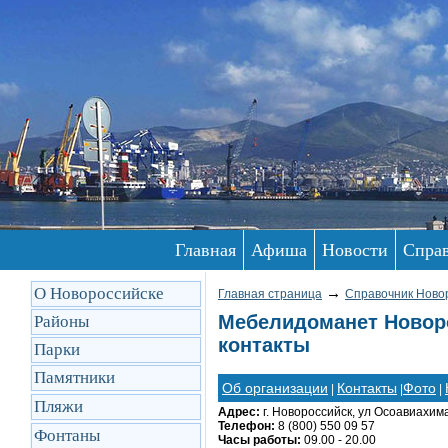
Главная
Афиша
Новости
Спра
О Новороссийске
→
Главная страница
Справочник Ново
Мебелидоманет Новоро
Районы
контакты
Парки
Памятники
Об организации
Контакты
Фото
|
|
|
Пляжи
Адрес:
г. Новороссийск, ул Осоавиахим
Телефон:
8 (800) 550 09 57
Фонтаны
Часы работы:
09.00 - 20.00