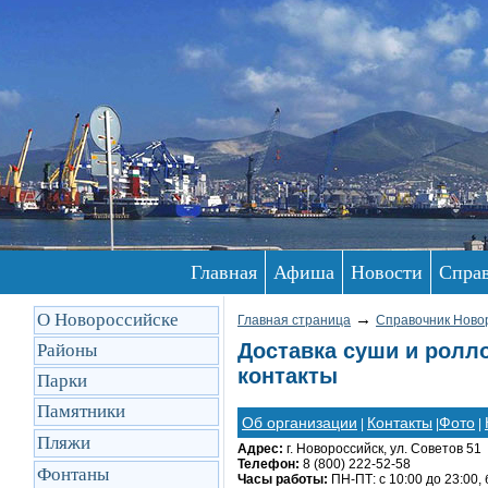
Главная
Афиша
Новости
Спра
О Новороссийске
→
Главная страница
Справочник Ново
Доставка суши и ролл
Районы
контакты
Парки
Памятники
Об организации
Контакты
Фото
|
|
|
Пляжи
Адрес:
г. Новороссийск, ул. Советов 51
Телефон:
8 (800) 222-52-58
Фонтаны
Часы работы:
ПН-ПТ: с 10:00 до 23:00,