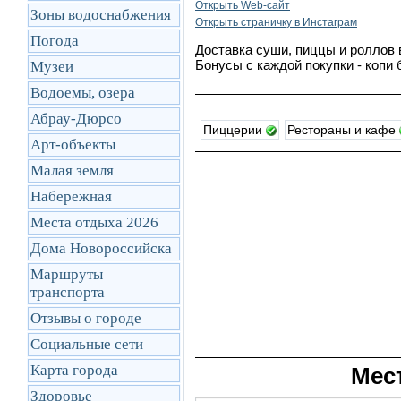
Открыть Web-сайт
Зоны водоснабжения
Открыть cтраничку в Инстаграм
Погода
Доставка суши, пиццы и роллов 
Бонусы с каждой покупки - копи
Музеи
Водоемы, озера
Абрау-Дюрсо
Пиццерии
Рестораны и кафе
Арт-объекты
Малая земля
Набережная
Места отдыха 2026
Дома Новороссийска
Маршруты
транcпорта
Отзывы о городе
Социальные сети
Карта города
Мес
Здоровье