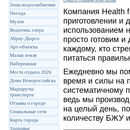
Открыть cтраничку в Инстаграм
Зоны водоснабжения
Компания Health 
Погода
приготовлении и д
Музеи
использованием н
Водоемы, озера
просто готовим и
Абрау-Дюрсо
Арт-объекты
каждому, кто стре
Малая земля
питаться правиль
Набережная
Ежедневно мы по
Места отдыха 2026
время и силы на п
Дома Новороссийска
систематичному п
Маршруты
транcпорта
ведь мы производ
Отзывы о городе
на целый день, п
Социальные сети
количеству БЖУ и
Карта города
Здоровье