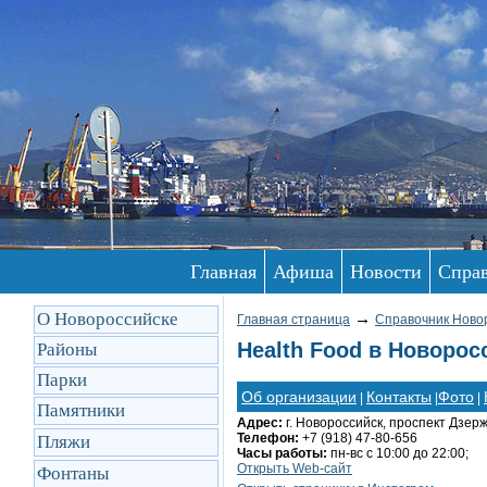
Главная
Афиша
Новости
Спра
О Новороссийске
→
Главная страница
Справочник Ново
Health Food в Новорос
Районы
Парки
Об организации
Контакты
Фото
|
|
|
Памятники
Адрес:
г. Новороссийск, проспект Дзерж
Телефон:
+7 (918) 47-80-656
Пляжи
Часы работы:
пн-вс с 10:00 до 22:00;
Открыть Web-сайт
Фонтаны