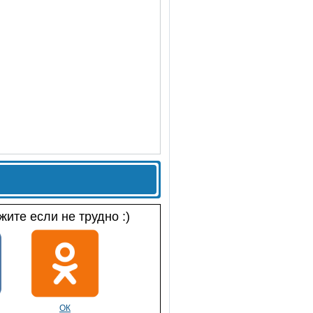
ите если не трудно :)
ОК