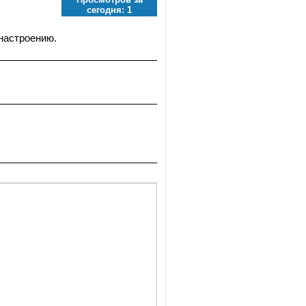
сегодня:
1
настроению.