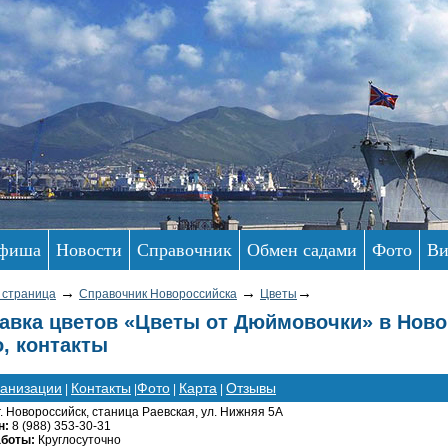
фиша
Новости
Справочник
Обмен садами
Фото
Ви
→
→
→
 страница
Справочник Новороссийска
Цветы
авка цветов «Цветы от Дюймовочки» в Ново
, контакты
ганизации
Контакты
Фото
Карта
Отзывы
|
|
|
|
г. Новороссийск, станица Раевская, ул. Нижняя 5А
н:
8 (988) 353-30-31
аботы:
Круглосуточно