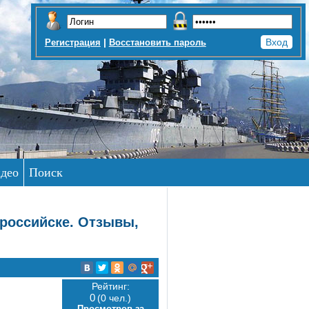
|
Регистрация
Восстановить пароль
део
Поиск
российске. Отзывы,
Рейтинг:
0
(0 чел.)
Просмотров за