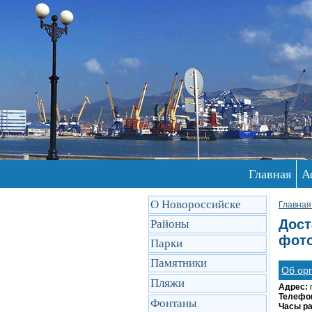
Главная
А
О Новороссийске
Главная
Дост
Районы
фото
Парки
Памятники
Об ор
Пляжи
Адрес:
Телефо
Фонтаны
Часы р