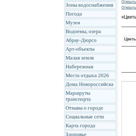
Открыть
Зоны водоснабжения
Открыть
Погода
«Цветы
Музеи
Водоемы, озера
Цвет
Абрау-Дюрсо
Арт-объекты
Малая земля
Набережная
Места отдыха 2026
Дома Новороссийска
Маршруты
транcпорта
Отзывы о городе
Социальные сети
Карта города
Здоровье