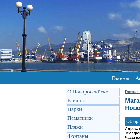
Главная
А
О Новороссийске
Главная
Мага
Районы
Ново
Парки
Памятники
Об ор
Пляжи
Адрес:
Телефо
Фонтаны
Часы р