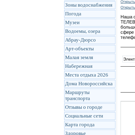
Открыть
Зоны водоснабжения
Открыть
Погода
Наша 
ТЕЛЕВ
Музеи
большо
Водоемы, озера
сфере 
телефо
Абрау-Дюрсо
Арт-объекты
Малая земля
Элек
Набережная
Места отдыха 2026
Дома Новороссийска
Маршруты
транcпорта
Отзывы о городе
Социальные сети
Карта города
Здоровье