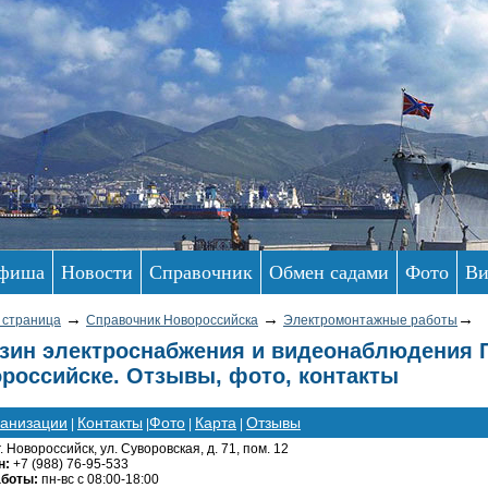
фиша
Новости
Справочник
Обмен садами
Фото
Ви
→
→
→
 страница
Справочник Новороссийска
Электромонтажные работы
зин электроснабжения и видеонаблюдения 
российске. Отзывы, фото, контакты
ганизации
Контакты
Фото
Карта
Отзывы
|
|
|
|
г. Новороссийск, ул. Суворовская, д. 71, пом. 12
н:
+7 (988) 76-95-533
аботы:
пн-вс с 08:00-18:00