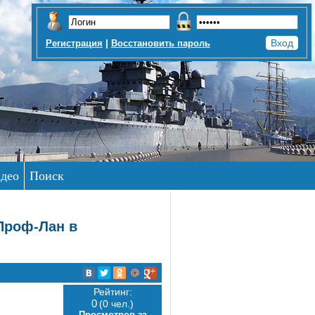
|
Регистрация
Восстановить пароль
део
Поиск
Проф-Лан в
Рейтинг:
0
(0 чел.)
Просмотров за