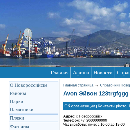
Главная
Афиша
Новости
Спра
О Новороссийске
→
Главная страница
Справочник Ново
Avon Эйвон 123trgfggg
Районы
Парки
Об организации
Контакты
Фото
|
|
|
Памятники
Адрес:
г. Новороссийск
Пляжи
Телефон:
+7 (9600000000
Часы работы:
пн-вс с 10-00 до 19-00
Фонтаны