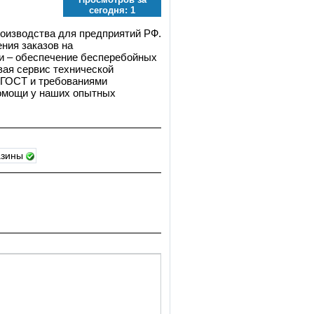
сегодня:
1
роизводства для предприятий РФ.
ния заказов на
и – обеспечение бесперебойных
вая сервис технической
с ГОСТ и требованиями
помощи у наших опытных
азины