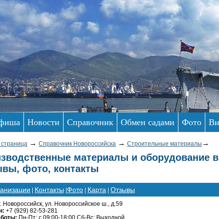
фиша
Новости
Справочник
Обмен садами
Фото
Ви
→
→
→
 страница
Справочник Новороссийска
Строительные материалы
зводственные материалы и оборудование в
вы, фото, контакты
ганизации
Контакты
Фото
Карта
Отзывы
|
|
|
|
г. Новороссийск, ул. Новороссийское ш., д.59
н:
+7 (929) 82-53-281
аботы:
Пн-Пт: с 09:00-18:00 Сб-Вс: Выходной