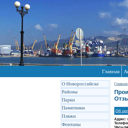
Главная
А
О Новороссийске
Главная
Прои
Районы
Отзы
Парки
Памятники
Об ор
Пляжи
Адрес:
Телефо
Фонтаны
Часы р