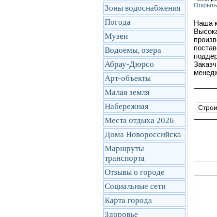
Открыть
Зоны водоснабжения
Погода
Наша к
Высока
Музеи
произв
постав
Водоемы, озера
поддер
Абрау-Дюрсо
Заказч
менед
Арт-объекты
Малая земля
Набережная
Стро
Места отдыха 2026
Дома Новороссийска
Маршруты
транcпорта
Отзывы о городе
Социальные сети
Карта города
Здоровье