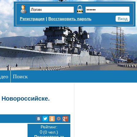
|
Регистрация
Восстановить пароль
део
Поиск
 Новороссийске.
Рейтинг:
0
(0 чел.)
Просмотров за