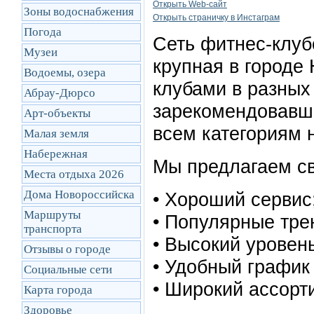
Открыть Web-сайт
Зоны водоснабжения
Открыть cтраничку в Инстаграм
Погода
Сеть фитнес-клу
Музеи
крупная в городе
Водоемы, озера
клубами в разных
Абрау-Дюрсо
зарекомендовавша
Арт-объекты
всем категориям 
Малая земля
Набережная
Мы предлагаем св
Места отдыха 2026
Дома Новороссийска
• Хороший сервис
Маршруты
• Популярные тре
транcпорта
• Высокий уровен
Отзывы о городе
• Удобный график
Социальные сети
• Широкий ассорт
Карта города
Здоровье