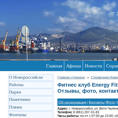
Главная
Афиша
Новости
Спра
О Новороссийске
→
Главная страница
Справочник Ново
Фитнес клуб Energy Fi
Районы
Отзывы, фото, контак
Парки
Памятники
Об организации
Контакты
Фото
|
|
|
Пляжи
Адрес:
г. Новороссийск, ул. Вити Чаленк
Телефон:
8 (861) 207-31-83
Фонтаны
Часы работы:
пн-пт с 07:00 до 23:00; сб