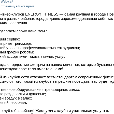
 Web-сайт
 cтраничку в Инстаграм
итнес-клубов ENERGY FITNESS — самая крупная в городе Ново
и в разных районах города, давно зарекомендовавшая себя как
риям населения.
длагаем своим клиентам :
ший сервис;
лярные тренажеры;
кий уровень профессионализма сотрудников;
ный график роботы;
кий ассортимент оказываемых услуг.
гда с гордостью смотрим на наших клиентов, которые буквальн
енствуют свое тело вместе с нами!
 из клубов сети отвечает всем стандартам современных фитнес-
симо от того, какой из клубов вы решите посещать, вас будет ж
ственное оборудование в тренажерных залах;
ые раздевалки и душевые;
ей воздух в залах;
ивый персонал.
-клуб с бассейном! Жемчужина клуба и уникальная услуга для н