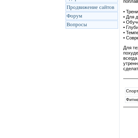
поплав
Продвижение сайтов
• Трен
Форум
• Для 
• Обуч
Вопросы
• Глуби
• Темп
• Совр
Для те
похуде
всегда
утренн
сделат
Спор
Фитн