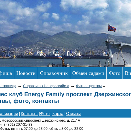
фиша
Новости
Справочник
Обмен садами
Фото
Ви
→
→
→
 страница
Справочник Новороссийска
Фитнес центры
ес клуб Energy Family проспект Дзержинског
вы, фото, контакты
ганизации
Контакты
Фото
Карта
Отзывы
|
|
|
|
г. Новороссийск,проспект Дзержинского, д. 217 А
н:
8 (861) 207-31-83
аботы:
пн-пт с 07:00 до 23:00; сб-вс с 8:00 до 22:00