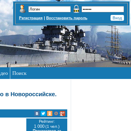
|
Регистрация
Восстановить пароль
део
Поиск
о в Новороссийске.
Рейтинг:
1 000
(1 чел.)
Просмотров за