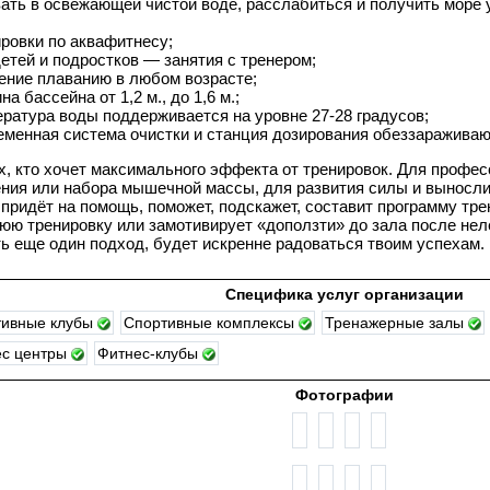
ать в освежающей чистой воде, расслабиться и получить море 
ировки по аквафитнесу;
детей и подростков — занятия с тренером;
ение плаванию в любом возрасте;
на бассейна от 1,2 м., до 1,6 м.;
ература воды поддерживается на уровне 27-28 градусов;
еменная система очистки и станция дозирования обеззаражива
х, кто хочет максимального эффекта от тренировок. Для профес
ния или набора мышечной массы, для развития силы и выносли
 придёт на помощь, поможет, подскажет, составит программу тре
юю тренировку или замотивирует «доползти» до зала после неле
ь еще один подход, будет искренне радоваться твоим успехам.
Специфика услуг организации
тивные клубы
Спортивные комплексы
Тренажерные залы
ес центры
Фитнес-клубы
Фотографии