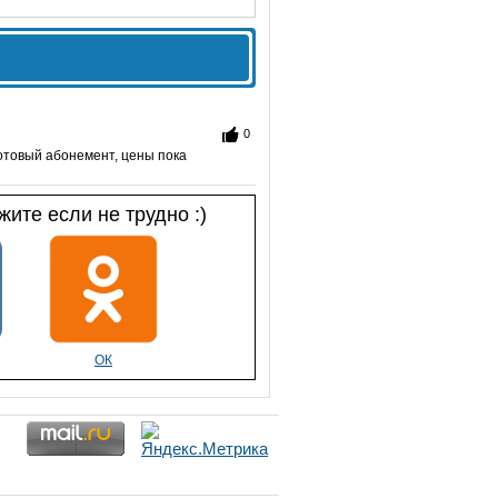
0
готовый абонемент, цены пока
ите если не трудно :)
ОК