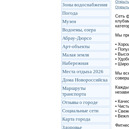
Открыть
Зоны водоснабжения
Открыть
Погода
Сеть ф
клубам
Музеи
катего
Водоемы, озера
Мы пре
Абрау-Дюрсо
• Хоро
Арт-объекты
• Попу
• Высо
Малая земля
• Удоб
Набережная
• Широ
Места отдыха 2026
Мы все
соверш
Дома Новороссийска
Каждый
Маршруты
незави
транcпорта
• Каче
Отзывы о городе
• Чист
Социальные сети
• Свеж
• Вежл
Карта города
Фитнес
Здоровье