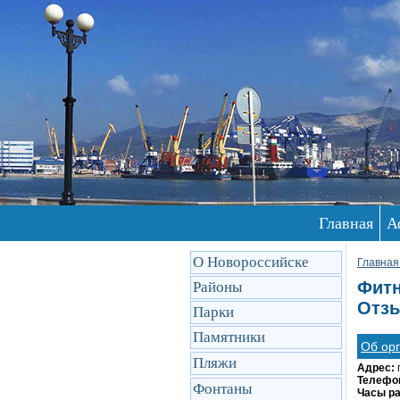
Главная
А
О Новороссийске
Главная
Фитн
Районы
Отзы
Парки
Памятники
Об ор
Пляжи
Адрес:
Телефо
Фонтаны
Часы р