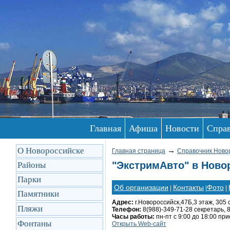
Главная
Афиша
Новости
Спра
О Новороссийске
→
Главная страница
Справочник Ново
"ЭкстримАвто" в Ново
Районы
Парки
Об организации
Контакты
Фото
|
|
|
Памятники
Адрес:
г.Новороссийск,47Б,3 этаж, 305 
Пляжи
Телефон:
8(988)-349-71-28 секретарь, 
Часы работы:
пн-пт с 9:00 до 18:00 пр
Фонтаны
Открыть Web-сайт