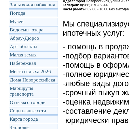
Адрес:
город Новороссийск, улица Анап
Зоны водоснабжения
Телефон:
8(988) 670-89-44
Часы работы:
09.00 - 18.00 без выходн
Погода
Музеи
Мы специализируе
Водоемы, озера
ипотечных услуг:
Абрау-Дюрсо
- помощь в прода
Арт-объекты
-подбор варианто
Малая земля
Набережная
-помощь в оформл
Места отдыха 2026
-полное юридичес
Дома Новороссийска
-любые виды дог
Маршруты
-срочный выкуп ж
транcпорта
-оценка недвижим
Отзывы о городе
-составление дек
Социальные сети
-юридически-прав
Карта города
Здоровье