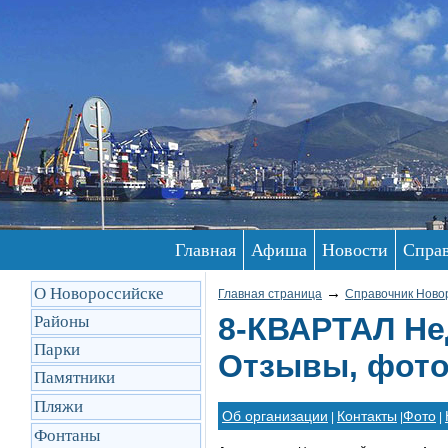
Главная
Афиша
Новости
Спра
О Новороссийске
→
Главная страница
Справочник Ново
8-КВАРТАЛ Не
Районы
Парки
Отзывы, фото
Памятники
Пляжи
Об организации
Контакты
Фото
|
|
|
Фонтаны