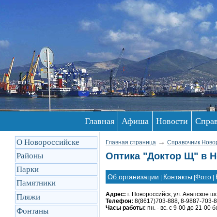
Главная
Афиша
Новости
Спра
О Новороссийске
→
Главная страница
Справочник Ново
Оптика "Доктор Щ" в 
Районы
Парки
Об организации
Контакты
Фото
|
|
|
Памятники
Адрес:
г. Новороссийск, ул. Анапское шо
Пляжи
Телефон:
8(8617)703-888, 8-9887-703-
Часы работы:
пн. - вс. с 9-00 до 21-00
Фонтаны