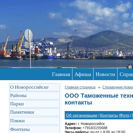
Главная
Афиша
Новости
Спра
О Новороссийске
→
Главная страница
Справочник Ново
ООО Таможенные техно
Районы
контакты
Парки
Памятники
Об организации
Контакты
Фото
|
|
|
Пляжи
Адрес:
г. Новороссийск
Телефон:
+79183155688
Фонтаны
Часы работы:
пн-пт с 9:00 до 18:00