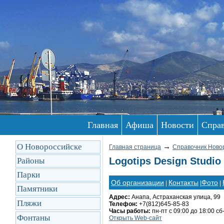
Главная
Афиша
Новости
Спра
О Новороссийске
→
Главная страница
Справочник Ново
Logotips Design Studi
Районы
Парки
Об организации
Контакты
Фото
|
|
|
Памятники
Адрес:
Анапа, Астраханская улица, 99
Пляжи
Телефон:
+7(812)645-85-83
Часы работы:
пн-пт с 09:00 до 18:00 с
Фонтаны
Открыть Web-сайт