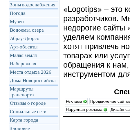
Зоны водоснабжения
«Logotips» – это
Погода
разработчиков. М
Музеи
недорогие сайты 
Водоемы, озера
уделяем компания
Абрау-Дюрсо
хотят привлечь но
Арт-объекты
товарах или услу
Малая земля
обращения к нам,
Набережная
Места отдыха 2026
инструментом для
Дома Новороссийска
Маршруты
Спе
транcпорта
Реклама
Продвижение сайто
Отзывы о городе
Наружная реклама
Дизайн с
Социальные сети
Карта города
Здоровье