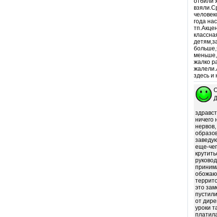
отбили 
взяли.С
человек
года на
тп.Акце
классна
детям,з
больше,
меньше,
жалко р
жалели.
здесь и 
О
Д
здравст
ничего 
нервов,
образов
заведую
еще-чег
крутить
руковод
принима
обожают
террито
это зам
пустили
от дире
уроки т
платила