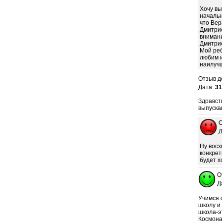
Хочу вы
начальн
что Вер
Дмитрие
внимани
Дмитрие
Мой реб
любим и
наилучш
Отзыв д
Дата:
31
Здравств
выпуска
О
Д
Ну восх
конкрет
будет х
О
Д
Учимся:
школу и
школа-э
Космона