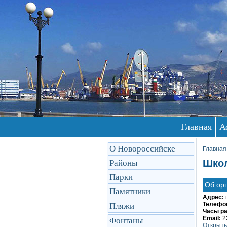
Главная
А
О Новороссийске
Главная
Школ
Районы
Парки
Об ор
Памятники
Адрес:
Телефо
Пляжи
Часы р
Email:
2
Фонтаны
Открыть