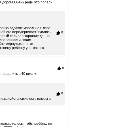
я дорога.Очень рады,что попали
бенка задавят морально.Слава
 ней его передергивает.Учились
0
который собирал хорошие деньги
озволенности своим
йте вернуться,плохо
 твоему ребенку угражают в
0
определить в 40 школу.
0
 пожалуйста какие есть плюсы и
ителя,хотелось,чтобы ребёнку не