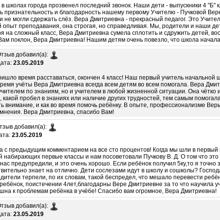
 в школах города прозвенел последний звонок. Наши дети - выпускники 4 "Б" 
ь признательность и благодарность нашему первому Учителю - Пучковой Вер
ти не могли сдержать слёз. Вера Дмитриевна - прекрасный педагог. Это Учител
 опыт преподавания, она строгая, но справедливая. Мы, родители и наши де
я на сложный класс, Вера Дмитриевна сумела сплотить и сдружить детей, вос
Вам поклон, Вера Дмитриевна! Нашим детям очень повезло, что школа начала
тзыв добавил(а):
ата:
23.05.2019
ришло время расставаться, окончен 4 класс! Наш первый учитель начальной
время учёты Вера Дмитриевна всегда всем детям во всем помогала. Вера Дми
учителем по знаниям, но и учителем в любой жизненной ситуации. Она чётко 
, какой пробел в знаниях или наличие других трудностей, тем самым помогал
ь внимание, и как во время помочь ребёнку. В опыте, профессионализме Ве
мнения. Вера Дмитриевна, спасибо Вам!
тзыв добавил(а):
ата:
23.05.2019
а с предыдущим комментарием на все сто процентов! Когда мы шли в первый к
й набирающих первые классы и нам посоветовали Пучкову В. Д. О том что эт
 нас предупредили, и это очень хорошо. Если ребёнок получил 5ку,то я точно 
твительно знает на отлично. Дети сослезами идут в школу и сошколы? Господа
одители терпели, по их словам, такой беспредел, что мешало перевести ребё
 ребёнок, поистечении 4лет,благодарны Вере Дмитриевне за то что научила у
шна к проблемам ребёнка в учёбе! Спасибо вам огромное, Вера Дмитриевна!
тзыв добавил(а):
ата:
23.05.2019