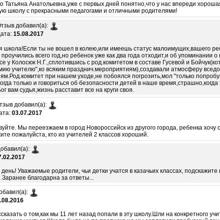
о Татьяна Анатольевна,уже с первых дней понятно,что у нас впереди хороша
ую школу с прекрасными педагогами и отличными родителями!
тзыв добавил(а):
ата:
15.08.2017
 школа!Если ты не вошел в колею,или имеешь статус малоимущих,вашего ре
 проучились всего год,но ребенок уже как два года отходит,и об упоминании о
ссе у Колосюк Н.Г.,сплотившись с род.комитетом в составе Гусевой и Бойчук(
мию учителю",ко всяким празднич.мероприятиям),создавали атмосферу всед
ям.Род.комитет при нашем уходе,не побоялся погрозить,мол "только попробу
когда только и говориться об безопасности детей в наше время,страшно,когда
ог вам судья,жизнь расставит все на круги своя.
тзыв добавил(а):
ата:
03.07.2017
вуйте. Мы переезжаем в город Новороссийск из другого города, ребенка хочу 
ите пожалуйста, кто из учителей 2 классов хороший.
обавил(а):
7.02.2017
день! Уважаемые родители, чьи детки учатся в казачьих классах, подскажите
 Заранее благодарна за ответы...
обавил(а):
.08.2016
ссказать о том,как мы 11 лет назад попали в эту школу.Шли на конкретного уч