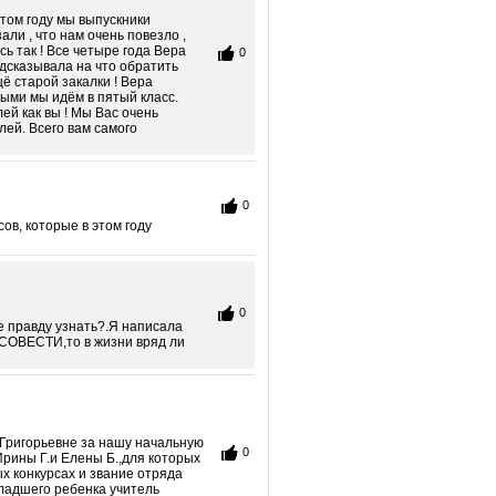
этом году мы выпускники
али , что нам очень повезло ,
ь так ! Все четыре года Вера
0
дсказывала на что обратить
ё старой закалки ! Вера
рыми мы идём в пятый класс.
ей как вы ! Мы Вас очень
лей. Всего вам самого
0
ов, которые в этом году
0
бе правду узнать?.Я написала
 СОВЕСТИ,то в жизни вряд ли
 Григорьевне за нашу начальную
0
Ирины Г.и Елены Б.,для которых
х конкурсах и звание отряда
ладшего ребенка учитель