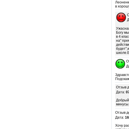
Леоненк
в хорош
О
Д
Ужасная
Богу мы
в 4 кла
на" пре
действи
будет",
школе.Б
О
Д
Здравст
Подскаж
Отзыв д
Дата:
0
Добрый 
минусы.
Отзыв д
Дата:
16
Хочу ра