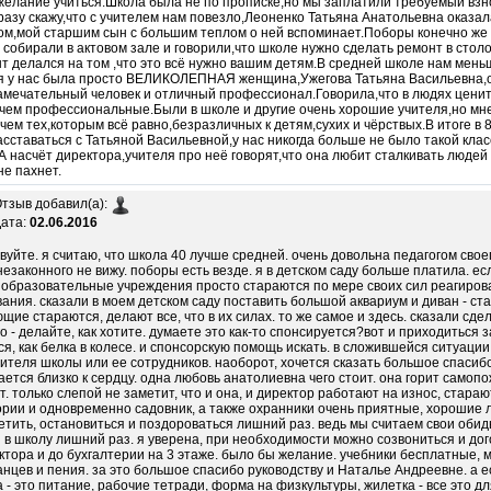
желание учиться.Школа была не по прописке,но мы заплатили требуемый взно
разу скажу,что с учителем нам повезло,Леоненко Татьяна Анатольевна оказа
ом,мой старшим сын с большим теплом о ней вспоминает.Поборы конечно же 
с собирали в актовом зале и говорили,что школе нужно сделать ремонт в столо
нт делался на том ,что это всё нужно вашим детям.В средней школе нам мень
я у нас была просто ВЕЛИКОЛЕПНАЯ женщина,Ужегова Татьяна Васильевна,о
амечательный человек и отличный профессионал.Говорила,что в людях ценит
чем профессиональные.Были в школе и другие очень хорошие учителя,но мне 
чем тех,которым всё равно,безразличных к детям,сухих и чёрствых.В итоге в
асставаться с Татьяной Васильевной,у нас никогда больше не было такой клас
А насчёт директора,учителя про неё говорят,что она любит сталкивать людей
не пахнет.
тзыв добавил(а):
ата:
02.06.2016
вуйте. я считаю, что школа 40 лучше средней. очень довольна педагогом свое
незаконного не вижу. поборы есть везде. я в детском саду больше платила. ес
 образовательные учреждения просто стараются по мере своих сил реагиров
ания. сказали в моем детском саду поставить большой аквариум и диван - став
щие стараются, делают все, что в их силах. то же самое и здесь. сказали сд
о - делайте, как хотите. думаете это как-то спонсируется?вот и приходиться
ся, как белка в колесе. и спонсорскую помощь искать. в сложившейся ситуации
ителя школы или ее сотрудников. наоборот, хочется сказать большое спасибо 
ется близко к сердцу. одна любовь анатолиевна чего стоит. она горит самоп
. только слепой не заметит, что и она, и директор работают на износ, стар
рии и одновременно садовник, а также охранники очень приятные, хорошие л
етить, остановиться и поздороваться лишний раз. ведь мы считаем свои обиды
 в школу лишний раз. я уверена, при необходимости можно созвониться и дог
ктора и до бухгалтерии на 3 этаже. было бы желание. учебники бесплатные,
анцев и пения. за это большое спасибо руководству и Наталье Андреевне. а е
 - это питание, рабочие тетради, форма на физкультуры, жилетка - все это дл