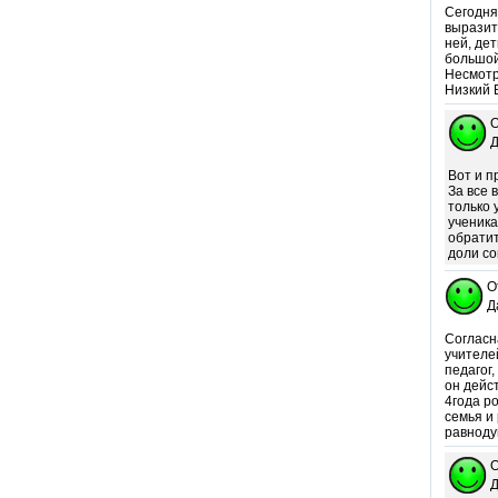
Сегодня
выразит
ней, де
большой
Несмотр
Низкий 
О
Д
Вот и п
За все 
только 
ученика
обратит
доли со
О
Д
Согласн
учителе
педагог,
он дейс
4года р
семья и
равноду
О
Д