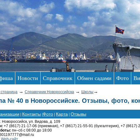
фиша
Новости
Справочник
Обмен садами
Фото
Ви
→
→
→
 страница
Справочник Новороссийска
Школы
а № 40 в Новороссийске. Отзывы, фото, ко
ганизации
Контакты
Фото
Карта
Отзывы
|
|
|
|
г. Новороссийск, ул. Видова, д. 109
н:
+7 (8617) 21-17-06 (приемная), +7 (8617) 21-55-91 (бухгалтерия), +7 (8617) 
аботы:
пн–сб с 08:00 до 18:00
301197777@mail.ru
 Web-сайт