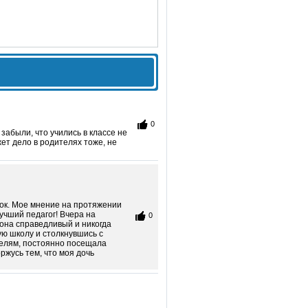
0
забыли, что учились в классе не
ет дело в родителях тоже, не
нок. Мое мнение на протяжении
учший педагог! Вчера на
0
 она справедливый и никогда
ую школу и столкнувшись с
телям, постоянно посещала
оржусь тем, что моя дочь