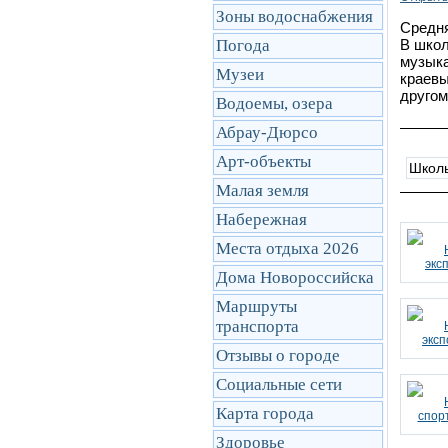
Зоны водоснабжения
Средня
Погода
В школ
музыка
Музеи
краевы
другом
Водоемы, озера
Абрау-Дюрсо
Арт-объекты
Шко
Малая земля
Набережная
Места отдыха 2026
Дома Новороссийска
Маршруты
транcпорта
Отзывы о городе
Социальные сети
Карта города
Здоровье