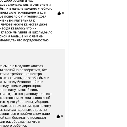
с 2000 рублей и нас
лась замечательным учителем и
были,в начале каждого учебного
вой,туалете,коридоре и тд,и
0
ше повезло с учителями,хотя
чень внимательная к
 человеческие качества даже
тогда казалось,что их
 8 классе мы ушли из школы,было
сной,а больше ни о чём не
 лбами,так что порядочностью
го сына в младших классах.
ли спокойно разобраться, без
ать на требования центра
ь как хочешь, но чтобы был. и
елать школу безопасной или
 заведующим и директорам
 я не вижу никакой вины
за то, что нет равнодушия, все
ожертвованием. мои сыновья её
аются. даже уборщицы, уборщик
юди. вот только смотрю некому
. там сдать деньги, здесь не
овориться о приёме с кем надо-
0
 мой сын бесплатно посещает
сли разобраться за что я
я моего ребёнка.