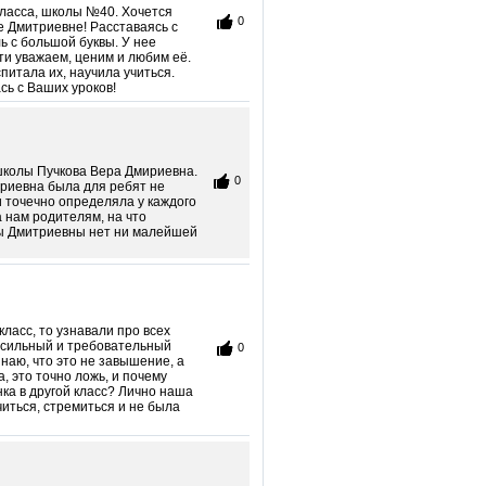
класса, школы №40. Хочется
0
е Дмитриевне! Расставаясь с
ь с большой буквы. У нее
ти уважаем, ценим и любим её.
питала их, научила учиться.
сь с Ваших уроков!
 школы Пучкова Вера Дмириевна.
0
триевна была для ребят не
и точечно определяла у каждого
а нам родителям, на что
ры Дмитриевны нет ни малейшей
ласс, то узнавали про всех
о сильный и требовательный
0
знаю, что это не завышение, а
, это точно ложь, и почему
нка в другой класс? Лично наша
читься, стремиться и не была