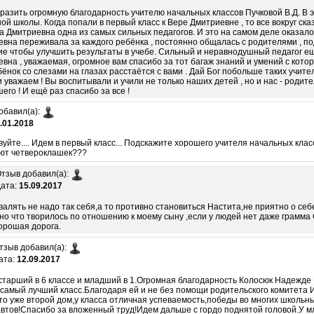
разить огромную благодарность учителю начальных классов Пучковой В.Д. В 
ой школы. Когда попали в первый класс к Вере Дмитриевне , то все вокруг сказ
а Дмитриевна одна из самых сильных педагогов. И это на самом деле оказалос
вна переживала за каждого ребёнка , постоянно общалась с родителями , по
е чтобы улучшить результаты в учебе. Сильный и неравнодушный педагог ещ
вна , уважаемая, огромное вам спасибо за тот багаж знаний и умений с кото
ёнок со слезами на глазах расстаётся с вами . Дай Бог побольше таких учител
 уважаем ! Вы воспитывали и учили не только наших детей , но и нас - родите
его ! И ещё раз спасибо за все !
обавил(а):
.01.2018
уйте.... Идем в первый класс... Подскажите хорошего учителя начальных класс
ют четвероклашек???
тзыв добавил(а):
ата:
15.09.2017
валять не надо так себя,а то противно становиться Настита,не приятно о се
но что творилось по отношению к моему сыну ,если у людей нет даже грамма
орошая дорога.
тзыв добавил(а):
ата:
12.09.2017
старший в 6 классе и младший в 1.Огромная благодарность Колосюк Надежде
 самый лучший класс.Благодаря ей и не без помощи родительского комитета 
то уже второй дом,у класса отличная успеваемость,победы во многих школьны
втов!Спасибо за вложенный труд!Идем дальше с гордо поднятой головой.У м