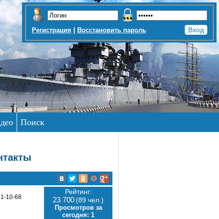
|
Регистрация
Восстановить пароль
део
Поиск
нтакты
Рейтинг:
21-10-68
23 700
(89 чел.)
Просмотров за
сегодня:
1