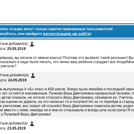
лять отзывы могут только зарегистрированные пользователи!
регистрацию на сайте
изуйтесь, или пройдите
!
тзыв добавил(а):
ата:
25.05.2019
девушка, вы писали от имени класса! Поэтому это вызвало такой резонанс! Вы 
значально и надо было писать, что лично ваш ребёнок страдает все 4года!Мож
в учителе?
тзыв добавил(а):
ата:
24.05.2019
ь выпускница 4 «Б» класс в 40й школе. Вчера была линейка и последний зво
 лет остаётся неизменным. Пучкова Вера Дмитриевна прекрасный человек, л
 детки плакали, не хотели отпускать Веру Дмитриевну, обнимали ее. Учитель
так оценки не дарила, на что написал то и получил! Но за то перейдя в старш
 учителями, все скажут ей спасибо! Вера Дмитриевна помогала детям, роди
ии вместе с ними, никогда ни в чем не отказывала и всегда шла на встречу! Я г
 у Пучковой Веры Дмитриевы!
тзыв добавил(а):
ата:
23.05.2019