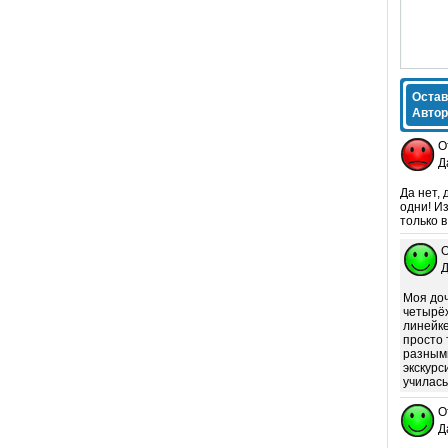
Остав
Автор
О
Д
Да нет, 
одни! И
только 
О
Д
Моя доч
четырёх
линейке
просто 
разными
экскурс
училась
О
Д