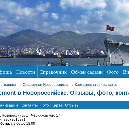
фиша
Новости
Справочник
Обмен садами
Фото
Ви
→
→
→
 страница
Справочник Новороссийска
Каркасное строительство
emont в Новороссийске. Отзывы, фото, кон
ганизации
Контакты
Фото
Карта
Отзывы
|
|
|
|
г. Новороссийск ул. Черняховского 17
н:
89673016371
аботы:
с 9:00 до 18:00