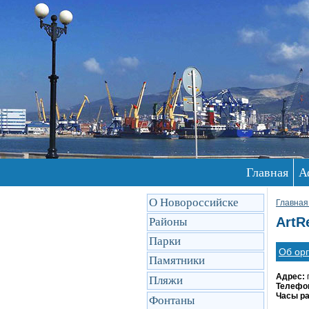
Главная
А
О Новороссийске
Главная
ArtR
Районы
Парки
Об ор
Памятники
Адрес:
Пляжи
Телефо
Часы р
Фонтаны