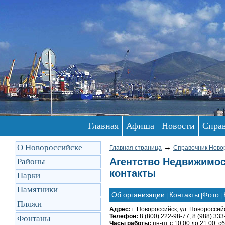
Главная
Афиша
Новости
Спра
О Новороссийске
→
Главная страница
Справочник Ново
Агентство Недвижимос
Районы
контакты
Парки
Памятники
Об организации
Контакты
Фото
|
|
|
Пляжи
Адрес:
г. Новороссийск, ул. Новоросси
Телефон:
8 (800) 222-98-77, 8 (988) 333
Фонтаны
Часы работы:
пн-пт с 10:00 до 21:00; сб