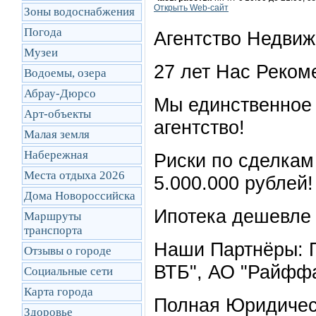
Открыть Web-сайт
Зоны водоснабжения
Погода
Агентство Недвиж
Музеи
27 лет Нас Реком
Водоемы, озера
Абрау-Дюрсо
Мы единственное 
Арт-объекты
агентство!
Малая земля
Набережная
Риски по сделкам
Места отдыха 2026
5.000.000 рублей!
Дома Новороссийска
Ипотека дешевле 
Маршруты
транcпорта
Наши Партнёры: П
Отзывы о городе
ВТБ", АО "Райффа
Социальные сети
Карта города
Полная Юридичес
Здоровье