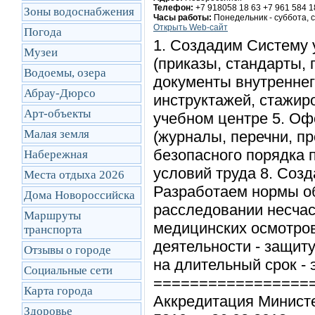
Телефон:
+7 918058 18 63 +7 961 584 1
Зоны водоснабжения
Часы работы:
Понедельник - суббота, с
Открыть Web-сайт
Погода
1. Создадим Систему 
Музеи
(приказы, стандарты,
Водоемы, озера
документы внутреннег
Абрау-Дюрсо
инструктажей, стажир
Арт-объекты
учебном центре 5. Оф
Малая земля
(журналы, перечни, п
безопасного порядка 
Набережная
условий труда 8. Соз
Места отдыха 2026
Разработаем нормы о
Дома Новороссийска
расследовании несчас
Маршруты
медицинских осмотро
транcпорта
деятельности - защиту
Отзывы о городе
на длительный срок -
Социальные сети
=================
Карта города
Аккредитация Минист
Здоровье