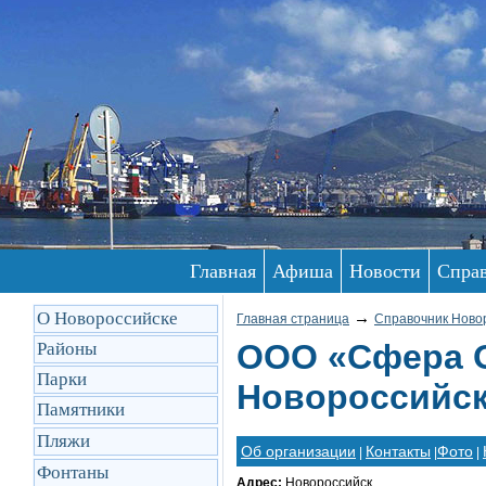
Главная
Афиша
Новости
Спра
О Новороссийске
→
Главная страница
Справочник Ново
ООО «Сфера О
Районы
Парки
Новороссийск
Памятники
Пляжи
Об организации
Контакты
Фото
|
|
|
Фонтаны
Адрес:
Новороссийск