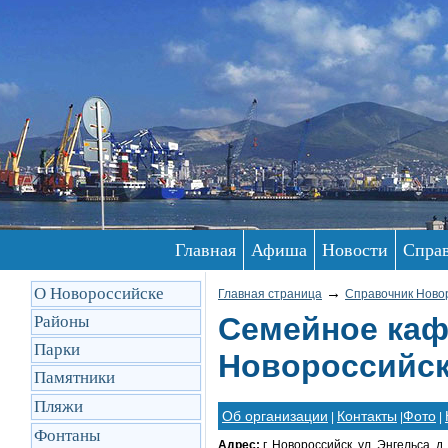
Главная
Афиша
Новости
Спра
О Новороссийске
→
Главная страница
Справочник Ново
Семейное каф
Районы
Парки
Новороссийск
Памятники
Пляжи
Об организации
Контакты
Фото
|
|
|
Фонтаны
Адрес:
г. Новороссийск, ул. Энгельса, д.