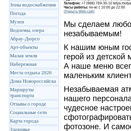
Телефон:
+7 (988) 769-30-10 tetya.moty
Зоны водоснабжения
Часы работы:
пн-вс с 10:00 до 22:00
Открыть Web-сайт
Погода
Музеи
Мы сделаем любо
Водоемы, озера
незабываемым!
Абрау-Дюрсо
К нашим юным го
Арт-объекты
герой из детской 
Малая земля
Набережная
А наше меню все
Места отдыха 2026
маленьким клиен
Дома Новороссийска
Незабываемая ат
Маршруты
транcпорта
нашего персонала
Отзывы о городе
чудесное настро
Социальные сети
сфотографироват
Карта города
фотозоне. И само
Здоровье