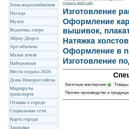
Открыть Web-сайт
Зоны водоснабжения
Изготовление ра
Погода
Оформление карт
Музеи
вышивок, плакат
Водоемы, озера
Абрау-Дюрсо
Натяжка холстов
Арт-объекты
Оформление в п
Малая земля
Изготовление п
Набережная
Места отдыха 2026
Спе
Дома Новороссийска
Багетные мастерские
Товары
Маршруты
Прочее производство и продукц
транcпорта
Отзывы о городе
Социальные сети
Карта города
Здоровье