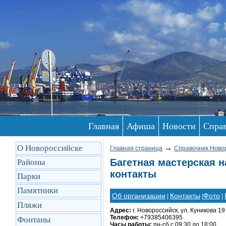
Главная
Афиша
Новости
Спра
О Новороссийске
→
Главная страница
Справочник Ново
Багетная мастерская н
Районы
контакты
Парки
Памятники
Об организации
Контакты
Фото
|
|
|
Пляжи
Адрес:
г. Новороссийск, ул. Куникова 19
Телефон:
+79385406395
Фонтаны
Часы работы:
пн-сб с 09:30 до 18:00