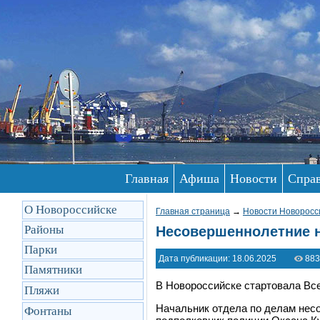
Главная
Афиша
Новости
Спра
О Новороссийске
Главная страница
→
Новости Новоросс
Районы
Несовершеннолетние н
Парки
Дата публикации: 18.06.2025
883
Памятники
В Новороссийске стартовала Вс
Пляжи
Начальник отдела по делам нес
Фонтаны