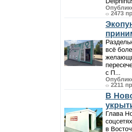
Delphinu
Опублико
2473 п
Экопу
приним
Раздель
всё боле
желающи
пересече
с П...
Опублико
2211 п
В Нов
укрыт
Глава Н
соцсетях
в Восточ