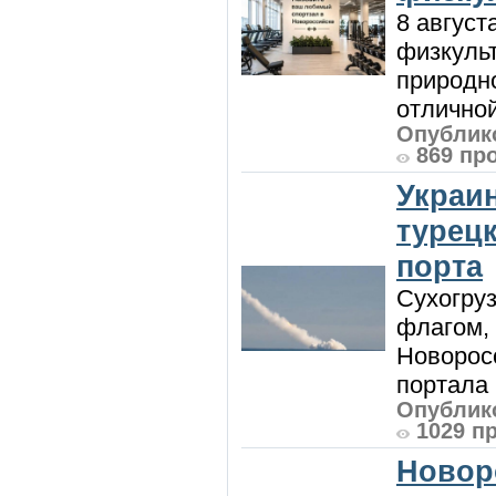
8 август
физкульт
природно
отличной
Опублико
869 пр
Украи
турецк
порта
Сухогру
флагом,
Новорос
портала 
Опублико
1029 п
Новор