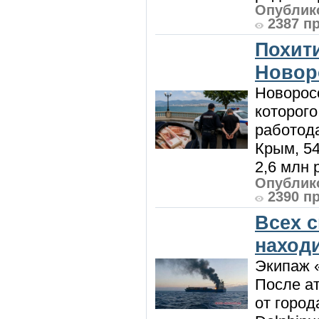
Опублико
2387 п
Похити
Новор
Новорос
которого
работод
Крым, 5
2,6 млн р
Опублико
2390 п
Всех 
наход
Экипаж 
После ат
от город