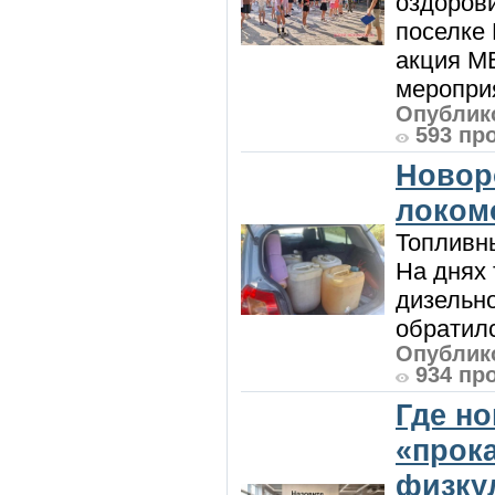
оздоров
поселке
акция М
мероприя
Опублико
593 пр
Новор
локом
Топливны
На днях
дизельн
обратилс
Опублико
934 пр
Где н
«прок
физку