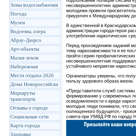
подполковник полиции Оксана К
Зоны водоснабжения
несовершеннолетних администра
молодежи провели просветительс
Погода
приурочен к Международному дн
Музеи
В единственной в Краснодарском
администрации города-героя ра
Водоемы, озера
употребления наркотических сре
Абрау-Дюрсо
Перед прохождением заданий м
Арт-объекты
тему наркозависимости и ее пос
пройти серию профилактических 
Малая земля
несовершеннолетние поддержали
устойчивого неприятия наркотико
Набережная
Места отдыха 2026
Организаторы уверены, что пол
пользу здорового образа жизни.
Дома Новороссийска
«Представители служб системы 
Маршруты
формированию у современных по
транcпорта
осведомленности о вреде наркот
молодые люди понимали, что сво
Отзывы о городе
полноценного будущего»,- прок
Социальные сети
совета при УМВД РФ по городу Н
Карта города
Здоровье