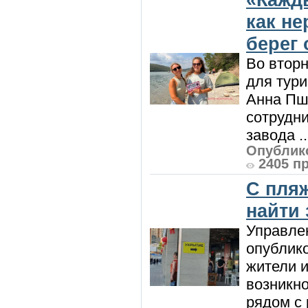
как н
берег 
Во вторн
для тур
Анна Пш
сотрудн
завода ..
Опублико
2405 п
С пляж
найти
Управле
опублик
жители и
возникн
рядом с 