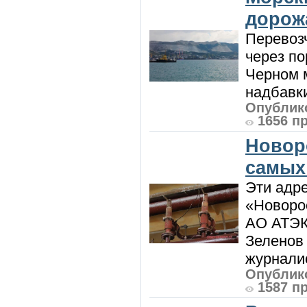
дорож
Перевоз
через по
Черном м
надбавки
Опублико
1656 п
Новор
самых
Эти адре
«Новорос
АО АТЭК
Зеленов 
журналис
Опублико
1587 п