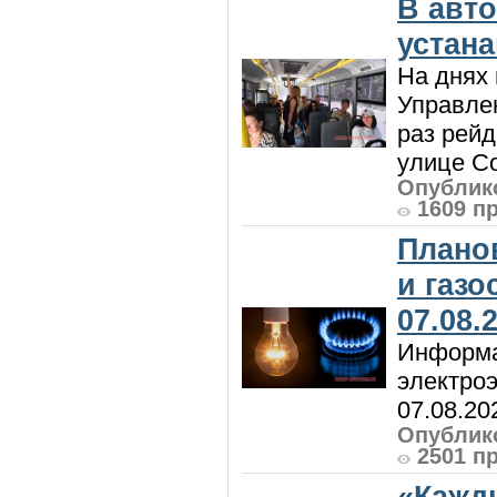
В авт
устан
На днях 
Управлен
раз рей
улице Со
Опублико
1609 п
Плано
и газ
07.08.
Информа
электроэ
07.08.20
Опублико
2501 п
«Кажд