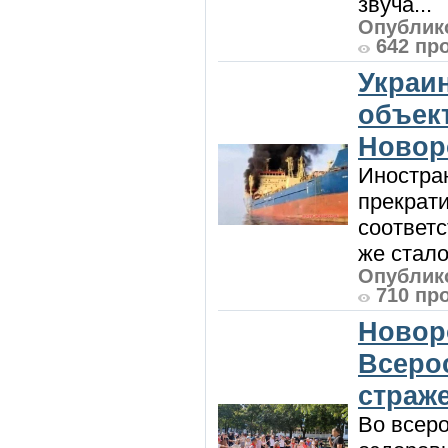
звуча...
Опублико
642 пр
Украи
объект
Новор
Иностра
прекрат
соответ
же стало
Опублико
710 пр
Новор
Всеро
страж
Во всеро