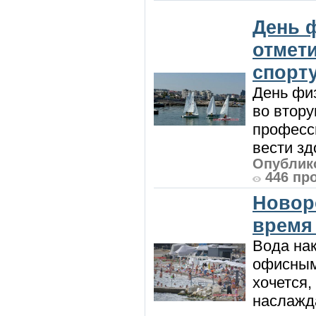
День 
отмет
спорт
День физ
во втору
професси
вести зд
Опублико
446 пр
Новор
время
Вода нак
офисным
хочется,
наслажда