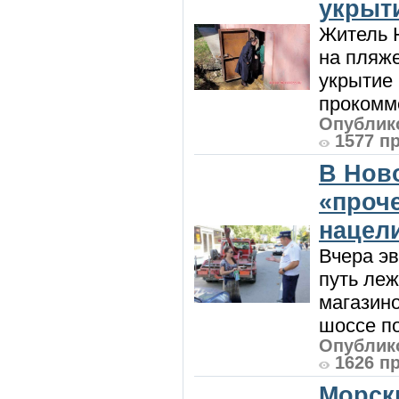
укрыт
Житель Н
на пляже
укрытие 
прокомме
Опублико
1577 п
В Нов
«проч
нацел
Вчера э
путь леж
магазин
шоссе п
Опублико
1626 п
Морск