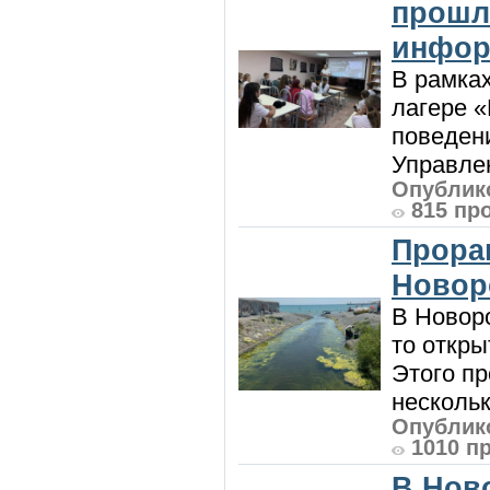
прошл
инфор
В рамка
лагере 
поведени
Управлен
Опублико
815 пр
Прора
Новор
В Новоро
то откры
Этого п
нескольк
Опублико
1010 п
В Нов