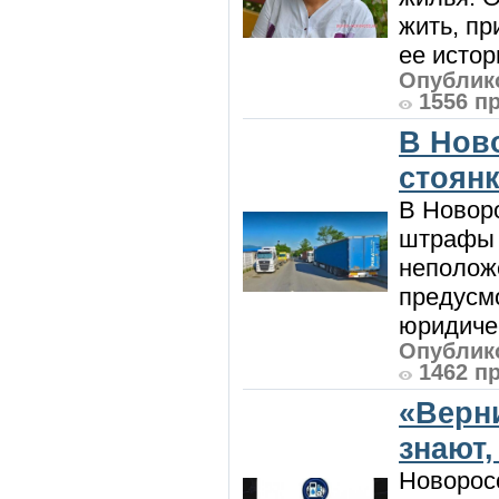
жить, пр
ее истор
Опублико
1556 п
В Нов
стоян
В Новоро
штрафы з
неполож
предусмо
юридичес
Опублико
1462 п
«Верн
знают,
Новорос