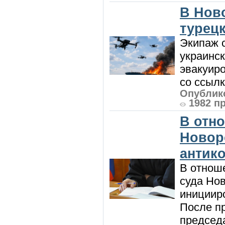
В Нов
турецк
Экипаж с
украинск
эвакуиро
со ссылк
Опублико
1982 п
В отн
Новор
антик
В отнош
суда Но
инициир
После п
председа