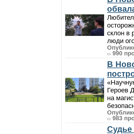
обвала
Любител
осторож
склон в
люди ого
Опублико
990 пр
В Нов
постро
«Научную
Героев Д
на магис
безопасн
Опублико
983 пр
Судье