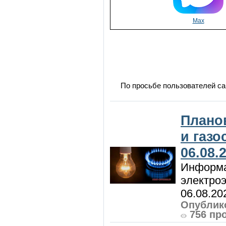
Max
По просьбе пользователей са
Плано
и газ
06.08.
Информа
электроэ
06.08.20
Опублико
756 пр