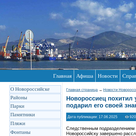
Главная
Афиша
Новости
Спра
О Новороссийске
Главная страница
→
Новости Новоросс
Районы
Новороссиец похитил 
подарил его своей зн
Парки
Памятники
Дата публикации: 17.06.2025
920
Пляжи
Следственным подразделением о
Фонтаны
Новороссийску завершено рассле