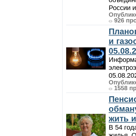
России и 
Опублико
926 пр
Плано
и газ
05.08.
Информа
электроэ
05.08.20
Опублико
1558 п
Пенси
обман
жить и
В 54 год
жилья. 