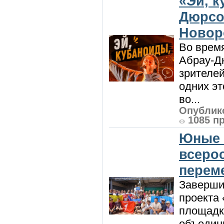
«Эй, к
Дюрсо
Новор
Во врем
Абрау-Д
зрителей
одних эт
во...
Опублико
1085 п
Юные 
всеро
перем
Заверши
проекта 
площадк
объедин