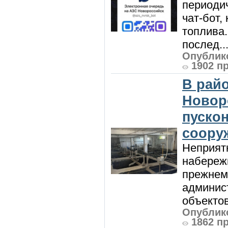
периодич
чат-бот
топлива
послед..
Опублико
1902 п
В райо
Новор
пуско
соору
Неприят
набережн
прежнем
админис
объектов 
Опублико
1862 п