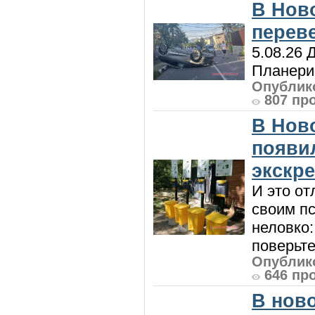
В Нов
перев
5.08.26 
Планерис
Опублико
807 пр
В Нов
появи
экскр
И это от
своим пс
неловко:
поверьте
Опублико
646 пр
В нов