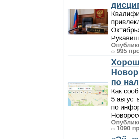
дисци
Квалифи
привлек
Октябрь
Рукавиш
Опублико
995 пр
Хорош
Новор
по на
Как сооб
5 август
по инфо
Новоросс
Опублико
1090 п