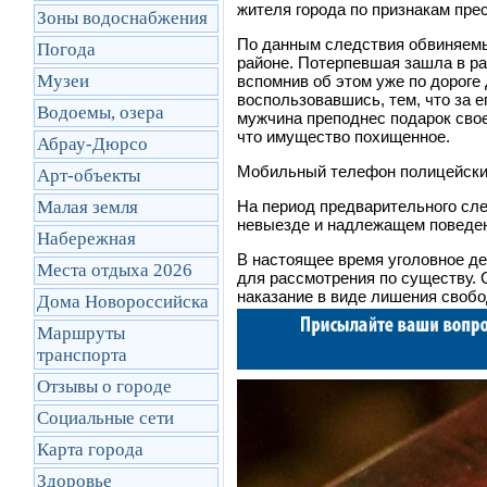
жителя города по признакам пре
Зоны водоснабжения
По данным следствия обвиняем
Погода
районе. Потерпевшая зашла в ра
Музеи
вспомнив об этом уже по дорог
воспользовавшись, тем, что за е
Водоемы, озера
мужчина преподнес подарок свое
что имущество похищенное.
Абрау-Дюрсо
Мобильный телефон полицейские
Арт-объекты
Малая земля
На период предварительного сле
невыезде и надлежащем поведе
Набережная
В настоящее время уголовное д
Места отдыха 2026
для рассмотрения по существу.
наказание в виде лишения свобод
Дома Новороссийска
Маршруты
транcпорта
Отзывы о городе
Социальные сети
Карта города
Здоровье