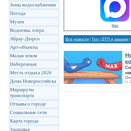
Зоны водоснабжения
Погода
Музеи
Max
Водоемы, озера
Абрау-Дюрсо
Все новости
Топ
ДТП и аварии
|
|
|
Арт-объекты
Н
Малая земля
ко
Набережная
Си
Места отдыха 2026
на
Оп
Дома Новороссийска
Маршруты
транcпорта
Отзывы о городе
Социальные сети
Карта города
Здоровье