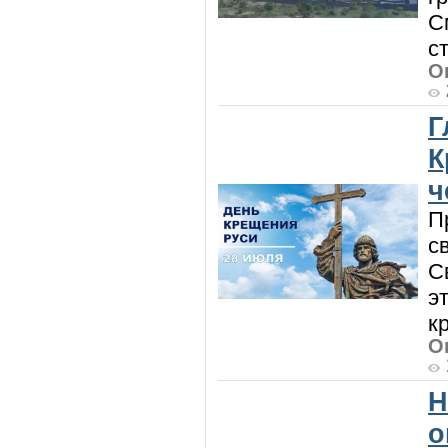
С
с
О
Г
К
ч
П
с
С
э
к
О
Н
о