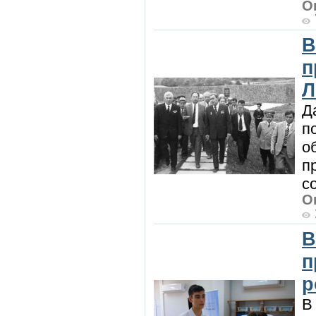
О
В
п
Л
Д
п
о
п
с
О
В
п
р
В