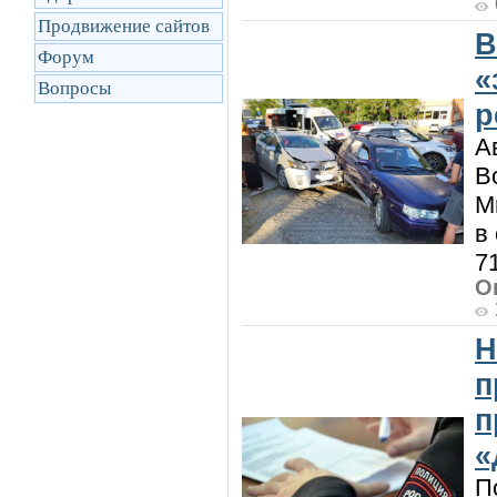
Продвижение сайтов
В
Форум
«
Вопросы
р
А
В
М
в
7
О
Н
п
п
«
П