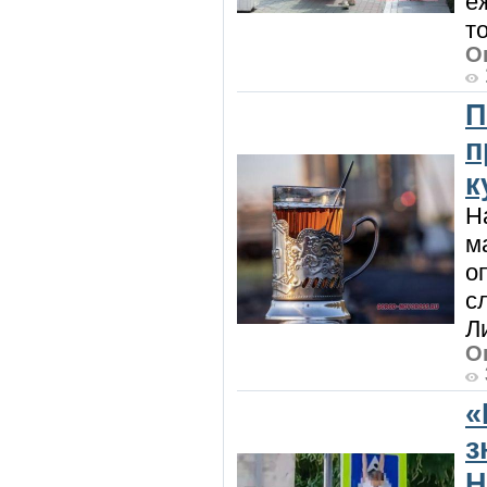
е
то
О
П
п
к
Н
м
о
с
Л
О
«
з
Н