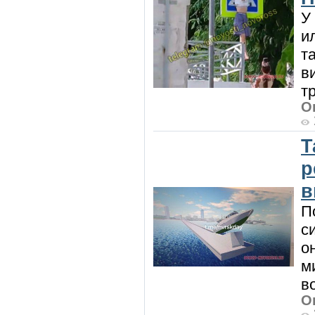
У
и
т
в
т
О
Т
р
в
П
с
о
м
в
О