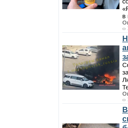
с
«
в
О
Н
а
з
С
з
Л
Т
О
В
с
б