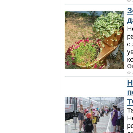
З
д
Н
р
с
у
к
О
Н
п
Т
Т
Н
р