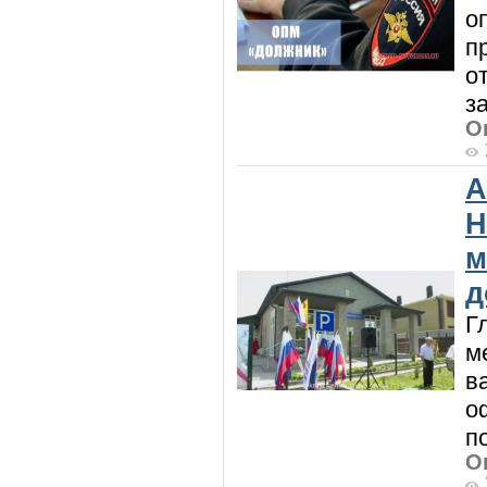
о
п
о
з
О
А
Н
м
д
Г
м
в
о
п
О