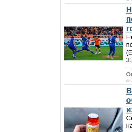
Н
п
г
Н
п
(
3
– 
О
В
о
и
С
н