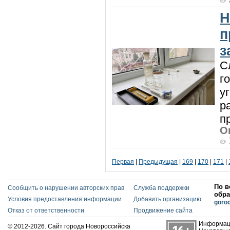
Н
п
з
С
г
у
р
п
О
Первая
|
Предыдущая
|
169
|
170
|
171
|
По в
Сообщить о нарушении авторских прав
Служба поддержки
обра
Условия предоставления информации
Добавить организацию
goro
Отказ от ответственности
Продвижение сайта
Информаци
© 2012-2026. Сайт города Новороссийска