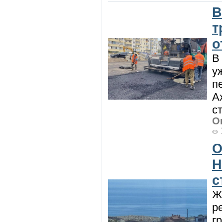
В
т
о
В
у
п
А
с
О
О
Н
с
Ж
р
г