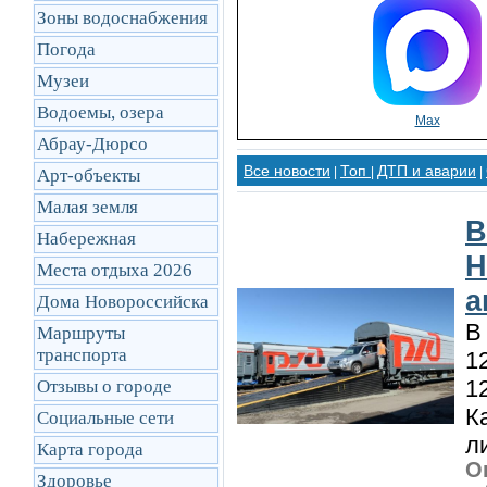
Зоны водоснабжения
Погода
Музеи
Водоемы, озера
Max
Абрау-Дюрсо
Все новости
Топ
ДТП и аварии
|
|
|
Арт-объекты
Малая земля
В
Набережная
Н
Места отдыха 2026
а
Дома Новороссийска
В
Маршруты
транcпорта
1
1
Отзывы о городе
К
Социальные сети
л
Карта города
О
Здоровье