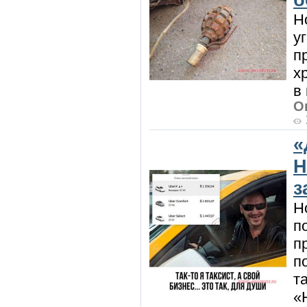
Н
у
п
х
в
О
«
Н
з
Н
п
п
п
т
«