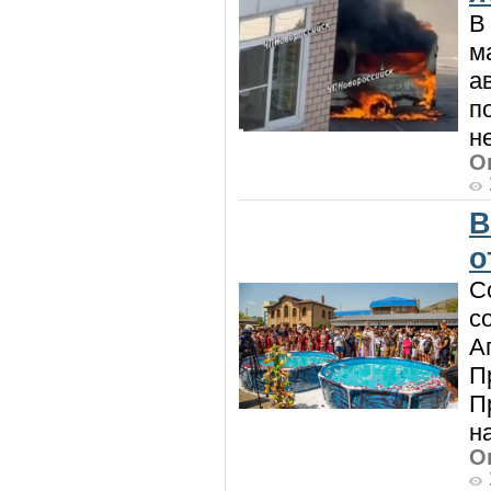
В
м
а
п
н
О
В
о
С
с
А
П
П
н
О