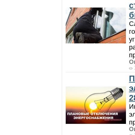
с
б
С
г
у
р
п
О
П
э
2
И
э
п
О