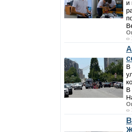
и
р
п
В
О
А
с
В
у
к
В
Н
О
​
Ж