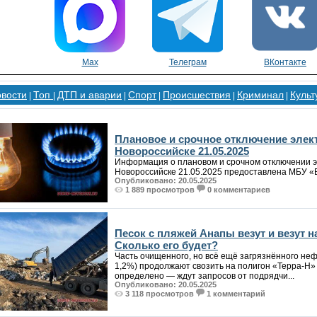
Max
Телеграм
ВКонтакте
овости
Топ
ДТП и аварии
Спорт
Происшествия
Криминал
Культ
|
|
|
|
|
|
Плановое и срочное отключение элект
Новороссийске 21.05.2025
Информация о плановом и срочном отключении э
Новороссийске 21.05.2025 предоставлена МБУ «Б
Опубликовано: 20.05.2025
1 889 просмотров
0 комментариев
Песок с пляжей Анапы везут и везут н
Сколько его будет?
Часть очищенного, но всё ещё загрязнённого неф
1,2%) продолжают свозить на полигон «Терра-Н» 
определено — ждут запросов от подрядчи...
Опубликовано: 20.05.2025
3 118 просмотров
1 комментарий