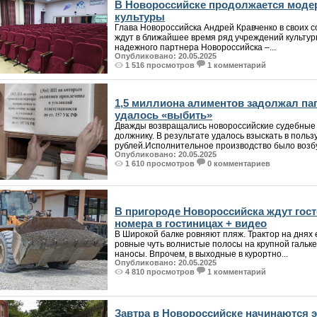
В Новороссийске продолжается моде
культуры
Глава Новороссийска Андрей Кравченко в своих с
ждут в ближайшее время ряд учреждений культур
надежного партнера Новороссийска –...
Опубликовано: 20.05.2025
1 516 просмотров
1 комментарий
1,5 миллиона алиментов задолжал пап
удалось «выбить»
Дважды возвращались новороссийские судебные
должнику. В результате удалось взыскать в польз
рублей.Исполнительное производство было возбу
Опубликовано: 20.05.2025
1 610 просмотров
0 комментариев
В пригороде Новороссийска ждут гост
номера в гостиницах + видео
В Широкой балке ровняют пляж. Трактор на днях 
ровные чуть волнистые полосы на крупной гальк
наносы. Впрочем, в выходные в курортно...
Опубликовано: 20.05.2025
4 810 просмотров
1 комментарий
Завтра в Новороссийске начинаются э