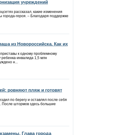
рнизация учреждений
оцсетях рассказал, какие изменения
ы города-героя. – Благодаря поддержке
аша из Новороссийска. Как их
 приставы к одному проблемному
у ребенка-инвалида 1,5 млн
ждено н...
ей: ровняют пляж и готовят
ездил по берегу и оставлял после себя
е. После штормов здесь большие
кзамены. Глава города