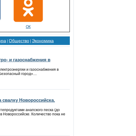
ОК
ура
Общество
Экономика
|
|
ро- и газоснабжения в
лектроэнергии и газоснабжения в
езопасный город»....
а свалку Новороссийска.
тепродуктами анапского песка (до
в Новороссийске. Количество пока не