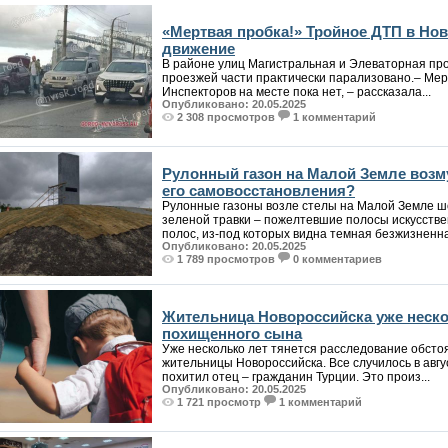
«Мертвая пробка!» Тройное ДТП в Но
движение
В районе улиц Магистральная и Элеваторная пр
проезжей части практически парализовано.– Мерт
Инспекторов на месте пока нет, – рассказала...
Опубликовано: 20.05.2025
2 308 просмотров
1 комментарий
Рулонный газон на Малой Земле возм
его самовосстановления?
Рулонные газоны возле стелы на Малой Земле ш
зеленой травки – пожелтевшие полосы искусстве
полос, из-под которых видна темная безжизненна.
Опубликовано: 20.05.2025
1 789 просмотров
0 комментариев
Жительница Новороссийска уже неско
похищенного сына
Уже несколько лет тянется расследование обсто
жительницы Новороссийска. Все случилось в авгу
похитил отец – гражданин Турции. Это произ...
Опубликовано: 20.05.2025
1 721 просмотр
1 комментарий