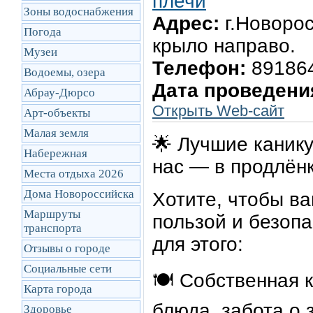
плечи
Зоны водоснабжения
Адрес:
г.Новорос
Погода
крыло направо.
Музеи
Телефон:
89186
Водоемы, озера
Дата проведени
Абрау-Дюрсо
Открыть Web-сайт
Арт-объекты
Малая земля
🌟 Лучшие каник
Набережная
нас — в продлён
Места отдыха 2026
Дома Новороссийска
Хотите, чтобы ва
Маршруты
пользой и безоп
транcпорта
для этого:
Отзывы о городе
Социальные сети
🍽️ Собственная 
Карта города
блюда, забота о 
Здоровье