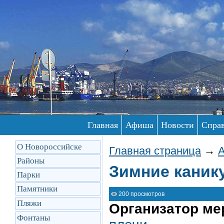
Главная
Афиша
Новости
Спра
О Новороссийске
Главная страница
→
Районы
Зимние каник
Парки
Памятники
200 просмотров
Пляжи
Организатор ме
Фонтаны