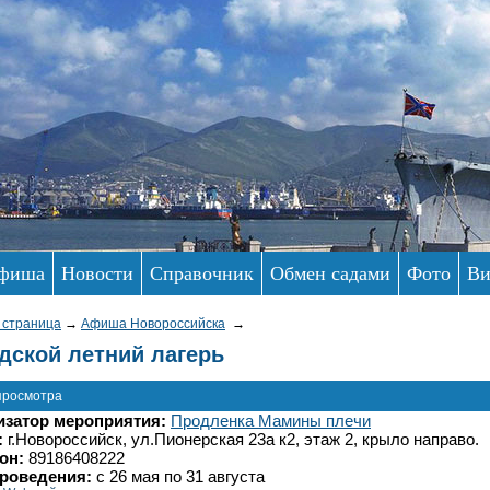
фиша
Новости
Справочник
Обмен садами
Фото
Ви
 страница
→
Афиша Новороссийска
→
дской летний лагерь
просмотра
изатор мероприятия:
Продленка Мамины плечи
:
г.Новороссийск, ул.Пионерская 23а к2, этаж 2, крыло направо.
он:
89186408222
проведения:
с 26 мая по 31 августа