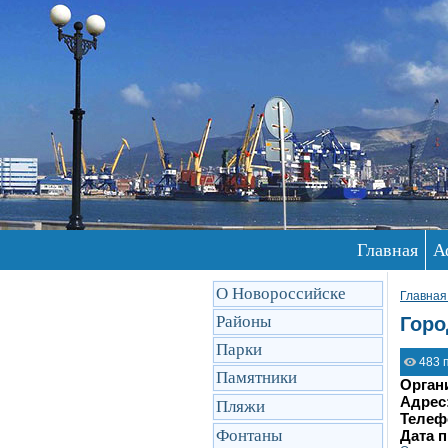
Главная
А
О Новороссийске
Главная
Районы
Горо
Парки
483 
Памятники
Орган
Адрес
Пляжи
Телеф
Фонтаны
Дата 