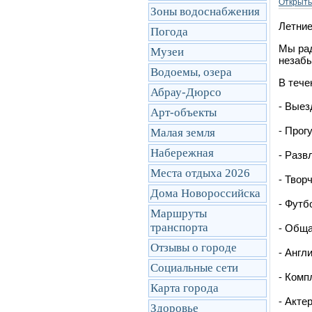
Открыть
Зоны водоснабжения
Летние
Погода
Мы рад
Музеи
незабы
Водоемы, озера
В тече
Абрау-Дюрсо
⁃ Выез
Арт-объекты
⁃ Прог
Малая земля
Набережная
⁃ Разв
Места отдыха 2026
⁃ Твор
Дома Новороссийска
⁃ Футб
Маршруты
транcпорта
⁃ Обща
Отзывы о городе
⁃ Англ
Социальные сети
⁃ Комп
Карта города
⁃ Акте
Здоровье