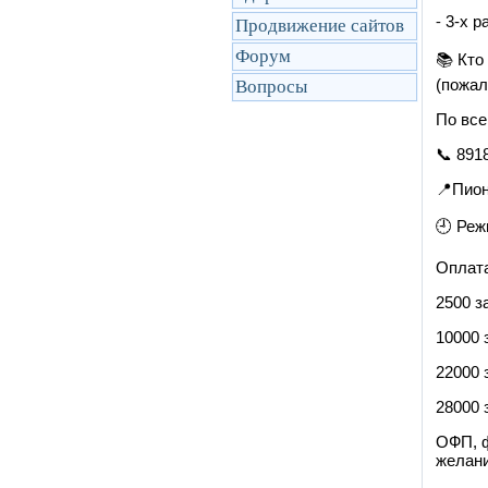
⁃ 3-х 
Продвижение сайтов
Форум
📚 Кто
(пожал
Вопросы
По все
📞 891
📍Пион
🕘 Реж
Оплата
2500 з
10000 
22000 
28000 
ОФП, ф
желан