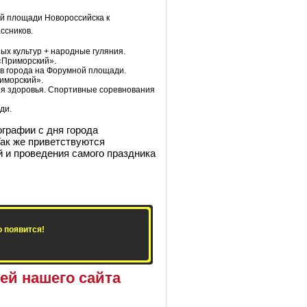
й площади Новороссийска к
ссников.
ых культур + народные гуляния.
«Приморский».
ов города на Форумной площади.
риморский».
ня здоровья. Спортивные соревнования
ди.
графии с дня города
Так же приветствуются
 и проведения самого праздника
 появится!
ей нашего сайта