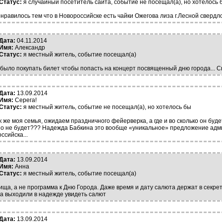
Статус:
я случайный посетитель сайта, событие не посещал(а), но хотелось 
нравилось тем что в Новороссийске есть чайки Ожегова лиза г.Лесной свердло
Дата:
04.11.2014
Имя:
Александр
Статус:
я местный житель, событие посещал(а)
было покупать билет чтобы попасть на концерт посвященный дню города... Св
Дата:
13.09.2014
Имя:
Серега!
Статус:
я местный житель, событие не посещал(а), но хотелось бы
ак же моя семья, ожидаем праздничного фейерверка, а где и во сколько он буде
о не будет??? Надежда Бабкина это вообще «уникальное» предложение адм
ссийска...
Дата:
13.09.2014
Имя:
Анна
Статус:
я местный житель, событие посещал(а)
ища, а не программа к Дню Города. Даже время и дату салюта держат в секре
 а выходили в надежде увидеть салют
Дата:
13.09.2014