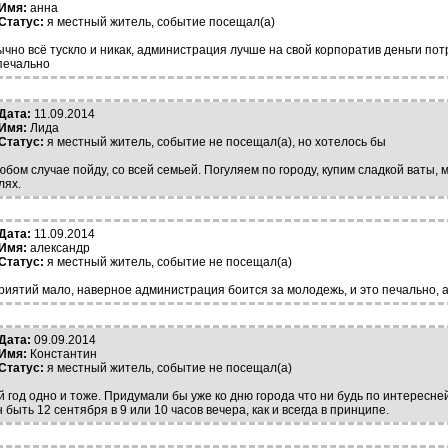
Имя:
анна
Статус:
я местный житель, событие посещал(а)
ычно всё тускло и никак, администрация лучше на свой корпоратив деньги пот
печально
Дата:
11.09.2014
Имя:
Лида
Статус:
я местный житель, событие не посещал(а), но хотелось бы
любом случае пойду, со всей семьей. Погуляем по городу, купим сладкой ваты,
лях.
Дата:
11.09.2014
Имя:
александр
Статус:
я местный житель, событие не посещал(а)
иятий мало, наверное администрация боится за молодежь, и это печально, а 
Дата:
09.09.2014
Имя:
Константин
Статус:
я местный житель, событие не посещал(а)
 год одно и тоже. Придумали бы уже ко дню города что ни будь по интересней.
 быть 12 сентября в 9 или 10 часов вечера, как и всегда в принципе.