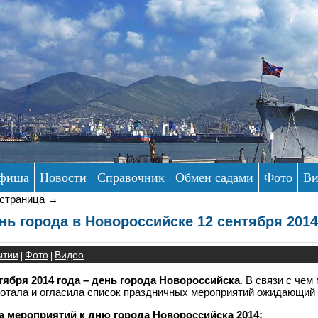
фиша
Новости
Справочник
Обмен садами
Фото
Ви
 страница
→
нь города в Новороссийске 12 сентября 201
ытии
Фото
Видео
|
|
тября 2014 года – день города Новороссийска
. В связи с че
отала и огласила список праздничных мероприятий ожидающий 
 мероприятий к дню города Новороссийска 2014: