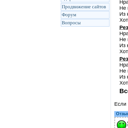
Нра
Продвижение сайтов
Не 
Из 
Форум
Хот
Вопросы
Рез
Нра
Не 
Из 
Хот
Рез
Нра
Не 
Из 
Хот
Вс
Если 
Отзы