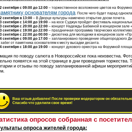
2 сентября с 09:00 до 12:00
– торжественное возложение цветов на Форумно
памятнику основателям города
. После чего будет парад однокла
2 сентября в 13:00
– В Дворце культуры намечено открытие доски почета.
3 сентября с 14:00 до 19:00
– на косе Суджук пройдет фестиваль национальн
3 сентября с 20:00 до 22:00
– концерт Надежды Бабкиной в концерном зале 
3 сентября с 19:00 до 22:00
– праздничная программа творческих коллектив
3 сентября с 22:00 до 00:00
– дискотека для молодежи в концерном зале «П
4 сентября с 09:00 до 17:00
– запланировано проведение общегородского Д
 забег от памятника основателям к месту высадки десанта.
4 сентября с 18:00 до 19:00
– концерт духового оркестра на Форумной площа
ация по поводу салюта в Новороссийске пока неизвестна. Фото
ельно появятся на этой странице в дни проведения торжества. 
тарии и отзывы по поводу запланированной афиши мероприятий
м.
Ваш отзыв добавлен! После проверки модератором он обязательно
Спасибо что уделили свое время!
атистика опросов собранная с посетител
ультаты опроса жителей города: