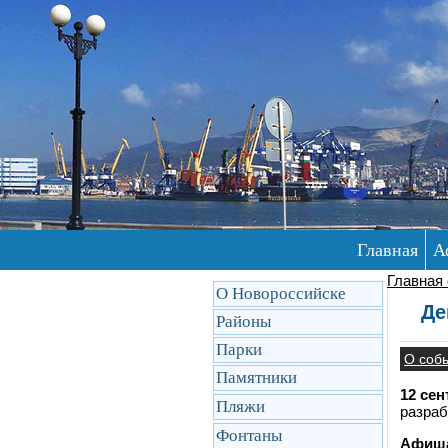
Главная
А
Главная
О Новороссийске
Де
Районы
Парки
О соб
Памятники
12 сен
Пляжи
разраб
Фонтаны
Афиша