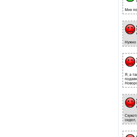
Мне по
Нужно 
Я, а т
подавн
Новоро
Скукот
сидел,