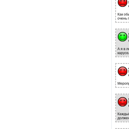
Как об
очень 
А я в 
карусе
Меропр
Каждый
должен