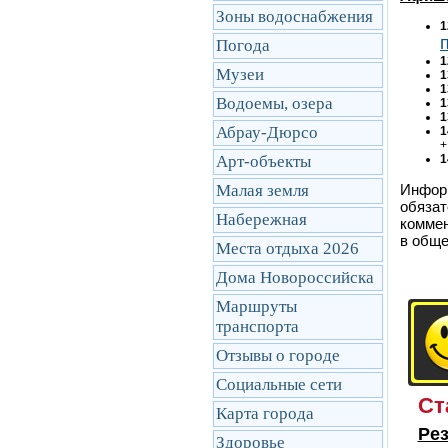
Зоны водоснабжения
1
Погода
1
Музеи
1
1
Водоемы, озера
1
1
Абрау-Дюрсо
1
+
Арт-объекты
1
Малая земля
Информ
обязат
Набережная
коммен
в обще
Места отдыха 2026
Дома Новороссийска
Маршруты
транcпорта
Отзывы о городе
Социальные сети
Ст
Карта города
Рез
Здоровье