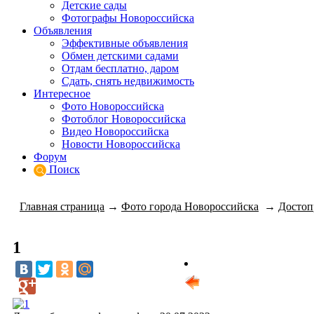
Детские сады
Фотографы Новороссийска
Объявления
Эффективные объявления
Обмен детскими садами
Отдам бесплатно, даром
Сдать, снять недвижимость
Интересное
Фото Новороссийска
Фотоблог Новороссийска
Видео Новороссийска
Новости Новороссийска
Форум
Поиск
Главная страница
→
Фото города Новороссийска
→
Достоп
1
Мне нравится
предыдущее
сле
0
фото
фот