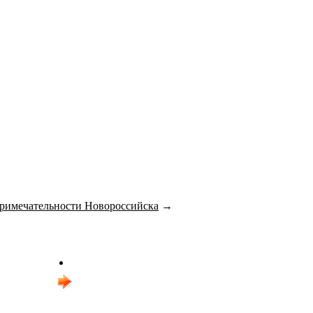
римечательности Новороссийска
→
дующее
о