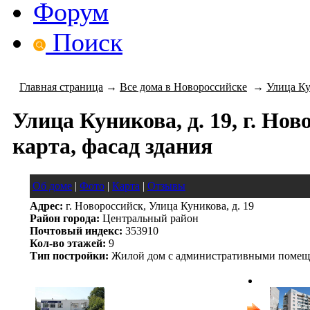
Форум
Поиск
Главная страница
→
Все дома в Новороссийске
→
Улица К
Улица Куникова, д. 19, г. Нов
карта, фасад здания
Об доме
|
Фото
|
Карта
|
Отзывы
Адрес:
г. Новороссийск, Улица Куникова, д. 19
Район города:
Центральный район
Почтовый индекс:
353910
Кол-во этажей:
9
Тип постройки:
Жилой дом с административными поме
следующий красивый