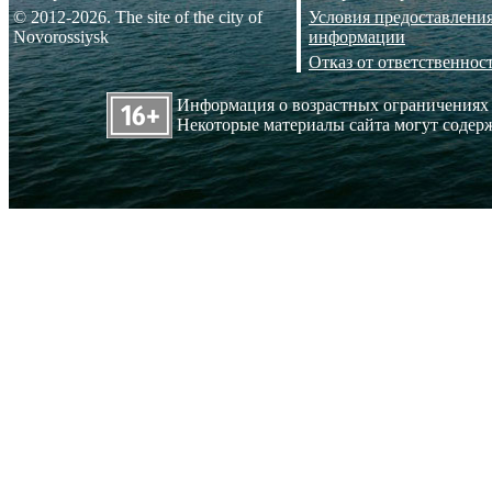
© 2012-2026. The site of the city of
Условия предоставлени
Novorossiysk
информации
Отказ от ответственнос
Информация о возрастных ограничениях
Некоторые материалы сайта могут содерж