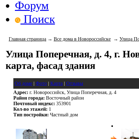
Форум
Поиск
Главная страница
→
Все дома в Новороссийске
→
Улица П
Улица Поперечная, д. 4, г. Но
карта, фасад здания
Об доме
|
Фото
|
Карта
|
Отзывы
Адрес:
г. Новороссийск, Улица Поперечная, д. 4
Район города:
Восточный район
Почтовый индекс:
353901
Кол-во этажей:
1
Тип постройки:
Частный дом
следующий красивый