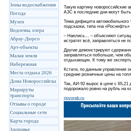
Зоны водоснабжения
Такую картину новороссийские а
АЗС в последние дни могут быть 
Погода
Тема дефицита автомобильного т
Музеи
подсказки, типа «на «Роснефть» 
Водоемы, озера
– Наелись…
–
объясняют ситуац
Абрау-Дюрсо
истратят всё, заправляться не п
Арт-объекты
Другие демонстрируют сдержанн
заправляться побольше, чем обы
Малая земля
отдыхающих. К тому же эксперты
Набережная
Кстати, по данным управления эк
Места отдыха 2026
средние розничные цены на топ
Дома Новороссийска
Так, АИ-92 вырос в цене с 65,21 
подорожало ровно на рубль на к
Маршруты
транcпорта
novorab.ru
Отзывы о городе
Социальные сети
Карта города
Здоровье