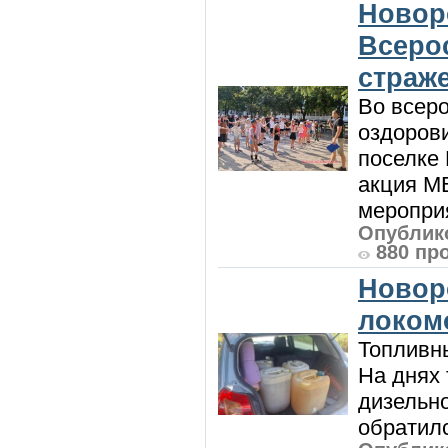
Новор
Всеро
страж
Во всеро
оздоров
поселке
акция М
мероприя
Опублико
880 пр
Новор
локом
Топливны
На днях
дизельн
обратилс