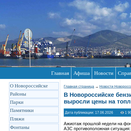
Главная
Афиша
Новости
Спра
О Новороссийске
Главная страница
→
Новости Новоросс
Районы
В Новороссийске бензи
выросли цены на топ
Парки
Памятники
Дата публикации: 17.06.2026
1 9
Пляжи
Ажиотаж прошлой недели на фоне
Фонтаны
АЗС противоположная ситуация: 