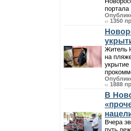
Новорос
портала 
Опублико
1350 п
Новор
укрыт
Житель Н
на пляже
укрытие 
прокомме
Опублико
1888 п
В Нов
«проч
нацел
Вчера э
путь леж