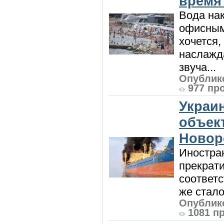
время
Вода нак
офисным
хочется,
наслажда
звуча...
Опублико
977 пр
Украи
объект
Новор
Иностра
прекрат
соответ
же стало
Опублико
1081 п