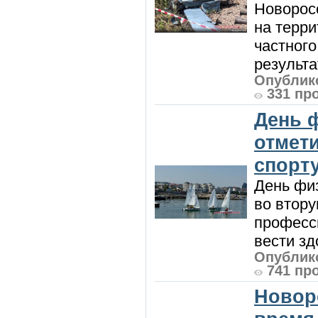
Новорос
на терри
частного
результат
Опублико
331 пр
День 
отмет
спорт
День физ
во втору
професси
вести зд
Опублико
741 пр
Новор