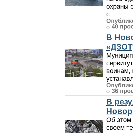
охраны 
с...
Опублико
40 про
В Нов
«ДЗОТ
Муницип
сервитут
воинам, 
устанавл
Опублико
36 про
В рез
Новор
Об этом
своем т