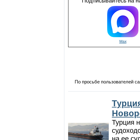
Подписывайтесь на на
Max
По просьбе пользователей са
Турция
Новор
Турция н
судоход
на ее су