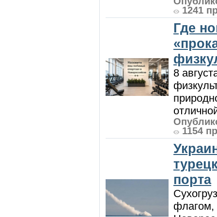
Опублико
1241 п
Где н
«прок
физку
8 август
физкульт
природно
отличной
Опублико
1154 п
Украи
турецк
порта
Сухогру
флагом,