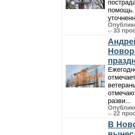
пострад
помощь. 
уточненн
Опублико
33 про
Андре
Новор
празд
Ежегодно
отмечает
ветеран
отмечают
разви...
Опублико
22 про
В Нов
вынес