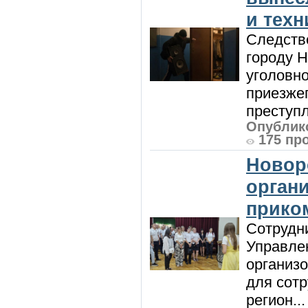
и техн
Следств
городу 
уголовно
приезжег
преступл
Опублико
175 пр
Новор
орган
прико
Сотрудни
Управле
организо
для сот
регион...