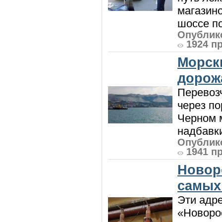
магазин
шоссе п
Опублико
1924 п
Морск
дорож
Перевоз
через по
Черном м
надбавки
Опублико
1941 п
Новор
самых
Эти адре
«Новорос