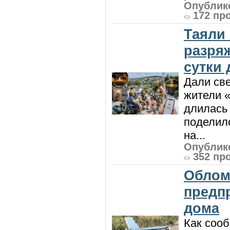
Опублико
172 пр
Таяли
разря
сутки
Дали све
жители «
длилась 
поделилс
на...
Опублико
352 пр
Облом
предп
дома
Как сооб