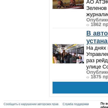
АО АТЭК
Зеленов 
журналис
Опублико
1862 п
В авт
устан
На днях 
Управлен
раз рей
улице Со
Опублико
1875 п
По в
Сообщить о нарушении авторских прав
Служба поддержки
обра