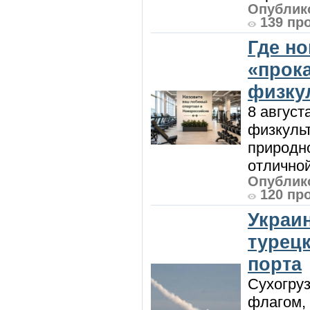
Опублико
139 пр
Где н
«прок
физку
8 август
физкульт
природно
отличной
Опублико
120 пр
Украи
турецк
порта
Сухогру
флагом,