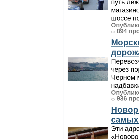
путь леж
магазин
шоссе п
Опублико
894 пр
Морск
дорож
Перевоз
через по
Черном м
надбавки
Опублико
936 пр
Новор
самых
Эти адре
«Новорос