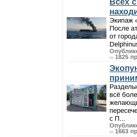
Всех 
наход
Экипаж 
После ат
от город
Delphinu
Опублико
1825 п
Экопу
приним
Раздель
всё боле
желающи
пересече
с П...
Опублико
1663 п