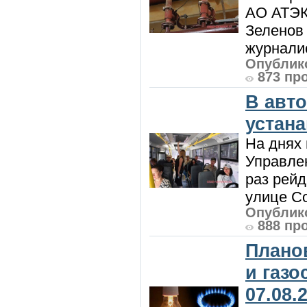
АО АТЭК
Зеленов 
журналис
Опублико
873 пр
В авт
устан
На днях 
Управлен
раз рей
улице Со
Опублико
888 пр
Плано
и газ
07.08.