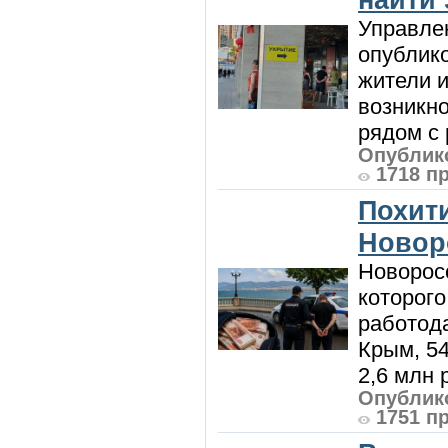
Управле
опублик
жители и
возникн
рядом с 
Опублико
1718 п
Похити
Новор
Новорос
которого
работод
Крым, 5
2,6 млн р
Опублико
1751 п