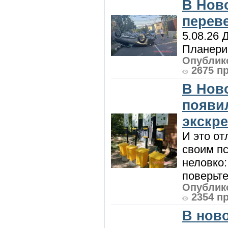
В Нов
перев
5.08.26 
Планерис
Опублико
2675 п
В Нов
появи
экскр
И это от
своим пс
неловко:
поверьте
Опублико
2354 п
В нов