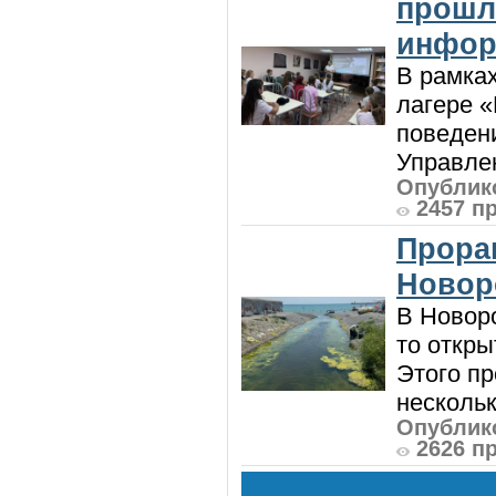
прошл
инфор
В рамка
лагере 
поведени
Управлен
Опублико
2457 п
Прора
Новор
В Новоро
то откры
Этого п
нескольк
Опублико
2626 п