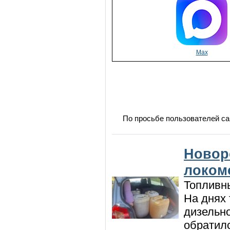
Max
По просьбе пользователей са
Новор
локом
Топливны
На днях
дизельн
обратилс