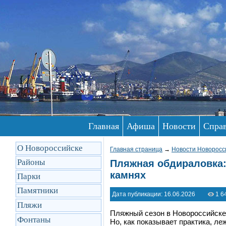
Главная
Афиша
Новости
Спра
О Новороссийске
Главная страница
→
Новости Новоросс
Районы
Пляжная обдираловка:
камнях
Парки
Памятники
Дата публикации: 16.06.2026
1 6
Пляжи
Пляжный сезон в Новороссийске,
Фонтаны
Но, как показывает практика, ле