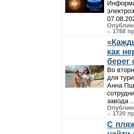
Информа
электроэ
07.08.20
Опублико
1788 п
«Кажд
как н
берег 
Во вторн
для тур
Анна Пш
сотрудн
завода ..
Опублико
1720 п
С пляж
найти