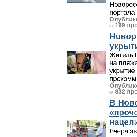
Новорос
портала 
Опублико
169 пр
Новор
укрыт
Житель Н
на пляже
укрытие 
прокомме
Опублико
832 пр
В Нов
«проч
нацел
Вчера э