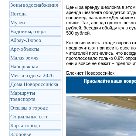
Зоны водоснабжения
Цены за аренду шезлонга в этом
аренда шезлонга обойдется отдых
Погода
например, на пляже
«
Дельфин
»
с
Музеи
пляже. Так, аренда одного шезло
рублей, беседки обойдутся в сум
Водоемы, озера
500 рублей.
Абрау-Дюрсо
Как выяснилось в ходе опроса о
предпочитают приносить свое по
Арт-объекты
читателей признались, что всегд
Малая земля
проголосовало только 0,8% опро
они и вовсе не лежат – предпочи
Набережная
Блокнот Новороссийск
Места отдыха 2026
Дома Новороссийска
Маршруты
транcпорта
Отзывы о городе
Социальные сети
Карта города
Здоровье