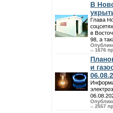
В Нов
укрыт
Глава Н
соцсетях
в Восточ
98, а та
Опублико
1676 п
Плано
и газ
06.08.
Информа
электроэ
06.08.20
Опублико
2557 п