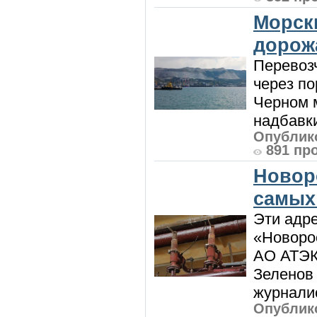
Морск
дорож
Перевоз
через по
Черном м
надбавки
Опублико
891 пр
Новор
самых
Эти адре
«Новорос
АО АТЭК
Зеленов 
журналис
Опублико