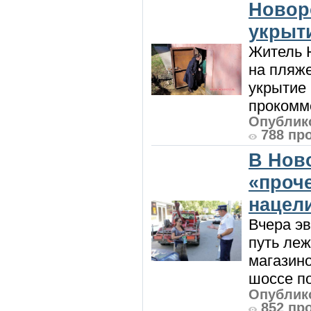
Новор
укрыт
Житель Н
на пляже
укрытие 
прокомме
Опублико
788 пр
В Нов
«проч
нацел
Вчера э
путь леж
магазин
шоссе п
Опублико
852 пр