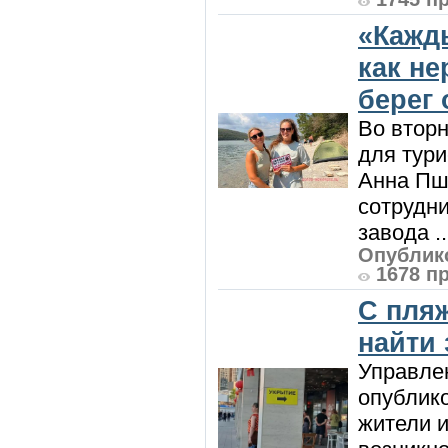
«Кажд
как н
берег 
Во вторн
для тур
Анна Пш
сотрудн
завода ..
Опублико
1678 п
С пляж
найти
Управле
опублик
жители и