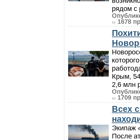
возникн
рядом с 
Опублико
1678 п
Похити
Новор
Новорос
которого
работод
Крым, 5
2,6 млн р
Опублико
1709 п
Всех 
наход
Экипаж 
После ат