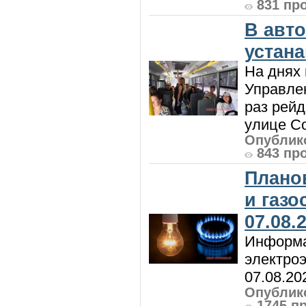
831 пр
В авт
устан
На днях 
Управлен
раз рей
улице Со
Опублико
843 пр
Плано
и газ
07.08.
Информа
электроэ
07.08.20
Опублико
1745 п