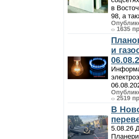
в Восточ
98, а та
Опублико
1635 п
Плано
и газ
06.08.
Информа
электроэ
06.08.20
Опублико
2519 п
В Нов
перев
5.08.26 
Планерис