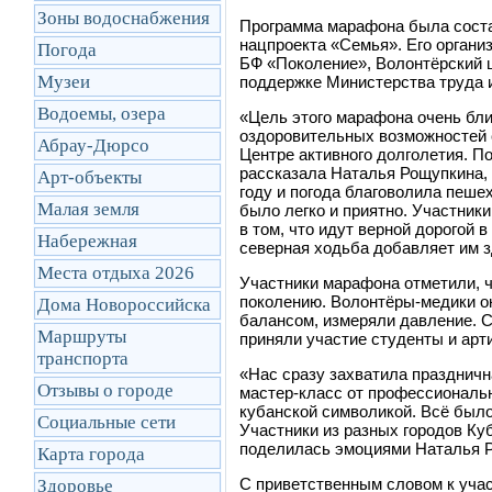
Зоны водоснабжения
Программа марафона была соста
нацпроекта «Семья». Его органи
Погода
БФ «Поколение», Волонтёрский ц
Музеи
поддержке Министерства труда и
Водоемы, озера
«Цель этого марафона очень бли
оздоровительных возможностей 
Абрау-Дюрсо
Центре активного долголетия. П
рассказала Наталья Рощупкина, 
Арт-объекты
году и погода благоволила пеш
Малая земля
было легко и приятно. Участники
в том, что идут верной дорогой
Набережная
северная ходьба добавляет им з
Места отдыха 2026
Участники марафона отметили, 
поколению. Волонтёры-медики о
Дома Новороссийска
балансом, измеряли давление. С
Маршруты
приняли участие студенты и арт
транcпорта
«Нас сразу захватила праздничн
Отзывы о городе
мастер-класс от профессиональн
кубанской символикой. Всё было
Социальные сети
Участники из разных городов К
поделилась эмоциями Наталья 
Карта города
С приветственным словом к уча
Здоровье