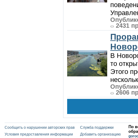
поведени
Управлен
Опублико
2431 п
Прора
Новор
В Новоро
то откры
Этого п
нескольк
Опублико
2606 п
По в
Сообщить о нарушении авторских прав
Служба поддержки
обра
Условия предоставления информации
Добавить организацию
goro