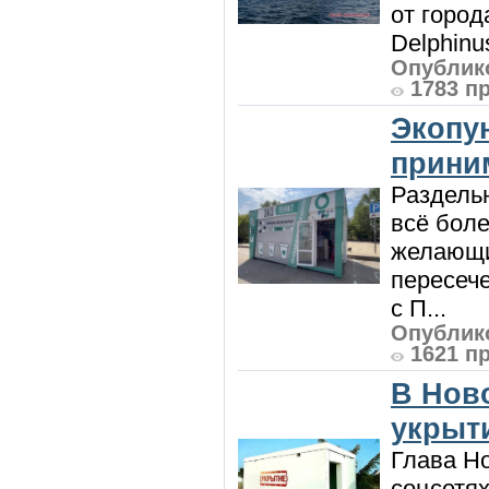
от город
Delphinu
Опублико
1783 п
Экопу
приним
Раздель
всё боле
желающи
пересече
с П...
Опублико
1621 п
В Нов
укрыт
Глава Н
соцсетях