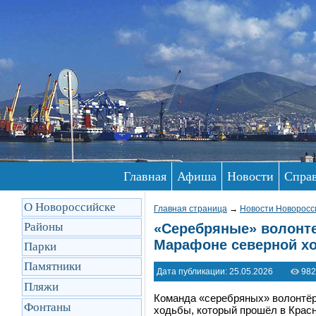
Главная
Афиша
Новости
Спра
О Новороссийске
Главная страница
→
Новости Новоросс
Районы
«Серебряные» волонте
Марафоне северной х
Парки
Памятники
Дата публикации: 25.05.2026
982
Пляжи
Команда «серебряных» волонтёр
Фонтаны
ходьбы, который прошёл в Красн