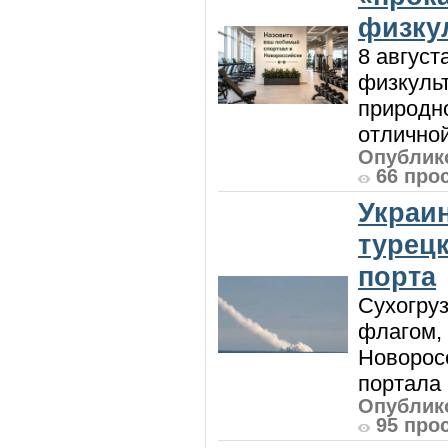
физку
8 август
физкульт
природно
отличной
Опублико
66 про
Украи
турецк
порта
Сухогру
флагом,
Новорос
портала 
Опублико
95 про