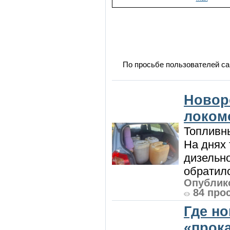
По просьбе пользователей са
Новор
локом
Топливны
На днях
дизельн
обратилс
Опублико
84 про
Где н
«прок