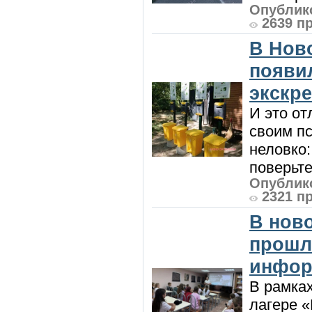
Опублико
2639 п
В Нов
появи
экскр
И это от
своим пс
неловко:
поверьте
Опублико
2321 п
В нов
прошл
инфор
В рамка
лагере 