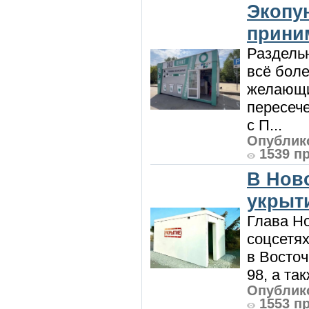
Экопу
приним
Раздель
всё боле
желающи
пересече
с П...
Опублико
1539 п
В Нов
укрыт
Глава Н
соцсетях
в Восточ
98, а та
Опублико
1553 п