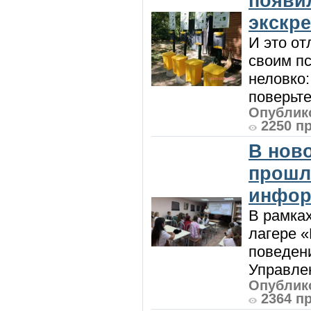
появи
экскр
И это от
своим пс
неловко:
поверьте
Опублико
2250 п
В нов
прошл
инфор
В рамка
лагере 
поведени
Управлен
Опублико
2364 п