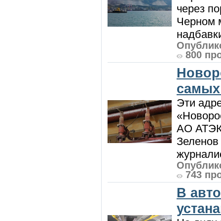
через по
Черном м
надбавки
Опублико
800 пр
Новор
самых
Эти адре
«Новорос
АО АТЭК
Зеленов 
журналис
Опублико
743 пр
В авт
устан