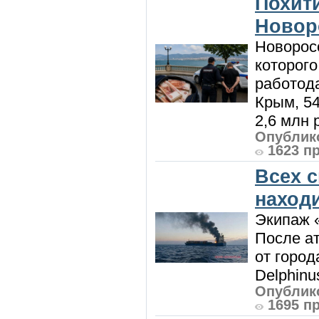
Похити
Новор
Новорос
которого
работод
Крым, 5
2,6 млн р
Опублико
1623 п
Всех 
наход
Экипаж 
После ат
от город
Delphinu
Опублико
1695 п