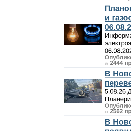
Плано
и газ
06.08.
Информа
электроэ
06.08.20
Опублико
2444 п
В Нов
перев
5.08.26 
Планерис
Опублико
2562 п
В Нов