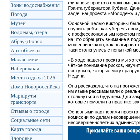
финансы: просто о сложном», 
Зоны водоснабжения
Гранта губернатора Кубани. Дан
задач нацпроекта «Молодёжь и д
Погода
Музеи
Основной целью викторины было 
научить ребят, как уберечь сво
Водоемы, озера
с профессиональным юристом по
на что обращать внимание в под
Абрау-Дюрсо
мошеннического, как реагироват
таки столкнулись с попыткой мо
Арт-объекты
Малая земля
«В ходе нашего проекта мы хоте
чёткое понимание рисков, научи
Набережная
поступков, которые могут разру
Недина.
Места отдыха 2026
Она рассказала, что на протяжен
Дома Новороссийска
им языке рассказывали о реальн
Маршруты
столкнуться в будущем. Для зак
транcпорта
которые помогли на практике за
Отзывы о городе
Основными партнерами проекта 
комиссии по делам несовершенно
Социальные сети
несовершеннолетних администр
Карта города
Здоровье