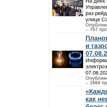
На днях 
Управлен
раз рей
улице Со
Опублико
757 пр
Плано
и газ
07.08.
Информа
электроэ
07.08.20
Опублико
1660 п
«Кажд
как н
берег 