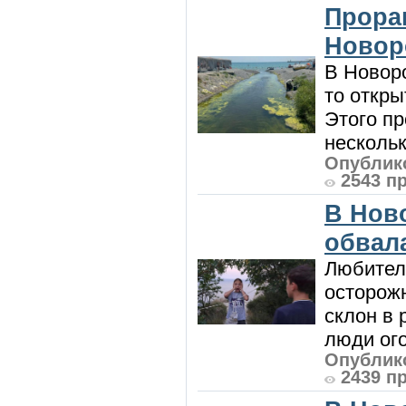
Прора
Новор
В Новоро
то откры
Этого п
нескольк
Опублико
2543 п
В Нов
обвала
Любител
осторож
склон в
люди ого
Опублико
2439 п