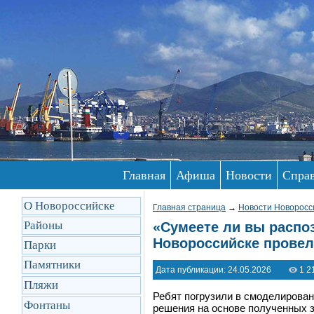
Главная
Афиша
Новости
Спра
О Новороссийске
Главная страница
→
Новости Новоросс
Районы
«Сумеете ли вы расп
Новороссийске провел
Парки
Памятники
Дата публикации: 24.05.2026
1 2
Пляжи
Ребят погрузили в смоделирован
Фонтаны
решения на основе полученных з