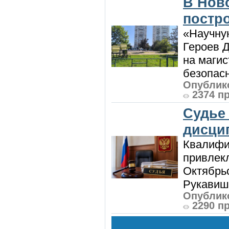
В Нов
постро
«Научную
Героев Д
на магис
безопасн
Опублико
2374 п
Судье
дисци
Квалифи
привлек
Октябрь
Рукавиш
Опублико
2290 п