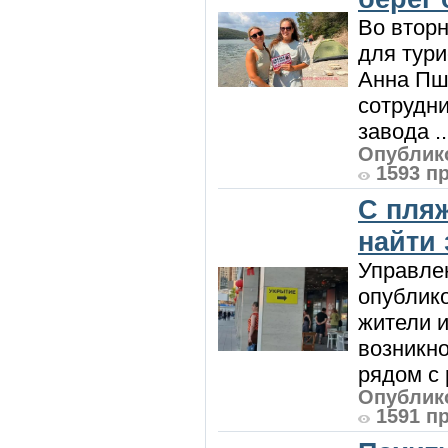
Во вторн
для тур
Анна Пш
сотрудн
завода ..
Опублико
1593 п
С пляж
найти
Управле
опублик
жители и
возникн
рядом с 
Опублико
1591 п