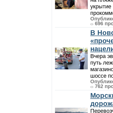
укрытие 
прокомме
Опублико
696 пр
В Нов
«проч
нацел
Вчера э
путь леж
магазин
шоссе п
Опублико
762 пр
Морск
дорож
Перевоз