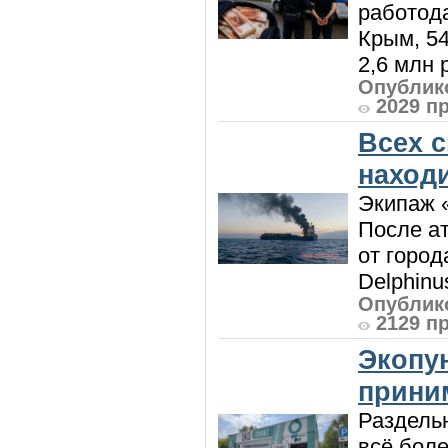
работод
Крым, 5
2,6 млн р
Опублико
2029 п
Всех 
наход
Экипаж 
После ат
от город
Delphinu
Опублико
2129 п
Экопу
приним
Раздель
всё боле