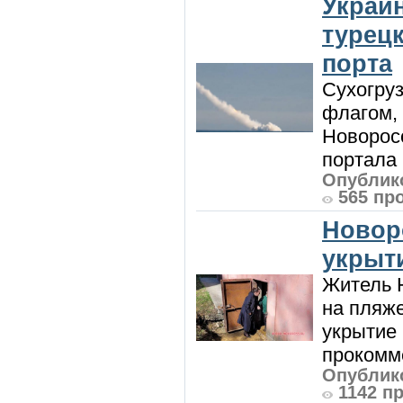
Украи
турецк
порта
Сухогру
флагом,
Новорос
портала 
Опублико
565 пр
Новор
укрыт
Житель Н
на пляже
укрытие 
прокомме
Опублико
1142 п