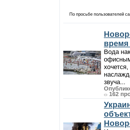
По просьбе пользователей са
Новор
время
Вода нак
офисным
хочется,
наслажда
звуча...
Опублико
162 пр
Украи
объект
Новор