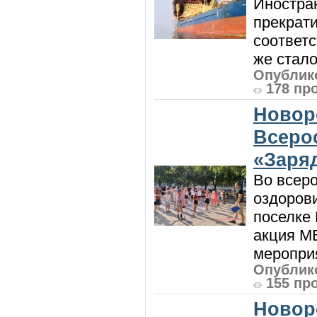
Иностра
прекрат
соответ
же стало
Опублико
178 пр
Новор
Всеро
«Заряд
Во всеро
оздоров
поселке
акция М
мероприя
Опублико
155 пр
Новор