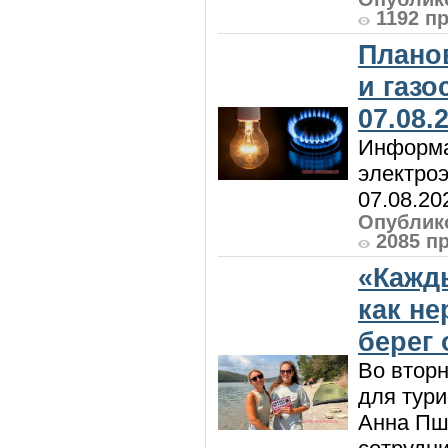
1192 п
Плано
и газ
07.08.
Информа
электроэ
07.08.20
Опублико
2085 п
«Кажд
как н
берег 
Во вторн
для тур
Анна Пш