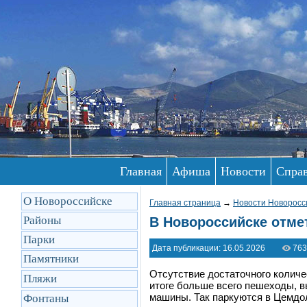
Главная
Афиша
Новости
Спра
О Новороссийске
Главная страница
→
Новости Новоросс
Районы
В Новороссийске отме
Парки
Дата публикации: 16.05.2026
763
Памятники
Отсутствие достаточного количе
Пляжи
итоге больше всего пешеходы, 
машины. Так паркуются в Цемдо
Фонтаны