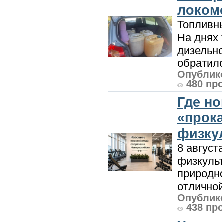
локом
Топливны
На днях
дизельн
обратилс
Опублико
480 пр
Где н
«прок
физку
8 август
физкульт
природно
отличной
Опублико
438 пр