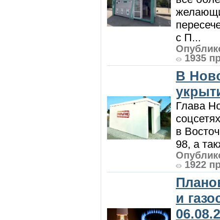
желающи
пересече
с П...
Опублико
1935 п
В Нов
укрыт
Глава Н
соцсетях
в Восточ
98, а та
Опублико
1922 п
Плано
и газ
06.08.