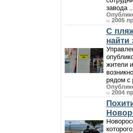
сотрудн
завода ..
Опублико
2005 п
С пляж
найти
Управле
опублик
жители и
возникн
рядом с 
Опублико
2004 п
Похити
Новор
Новорос
которого