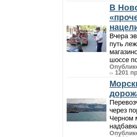
В Нов
«проч
нацел
Вчера э
путь леж
магазин
шоссе п
Опублико
1201 п
Морск
дорож
Перевоз
через по
Черном м
надбавки
Опублико