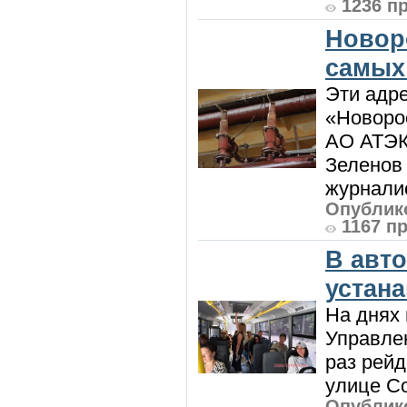
1236 п
Новор
самых
Эти адре
«Новорос
АО АТЭК
Зеленов 
журналис
Опублико
1167 п
В авт
устан
На днях 
Управлен
раз рей
улице Со
Опублико