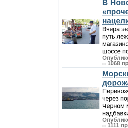
В Нов
«проч
нацел
Вчера э
путь леж
магазин
шоссе п
Опублико
1068 п
Морск
дорож
Перевоз
через по
Черном м
надбавки
Опублико
1111 п