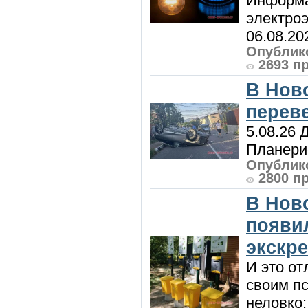
Информа
электроэ
06.08.20
Опублико
2693 п
В Нов
перев
5.08.26 
Планерис
Опублико
2800 п
В Нов
появи
экскр
И это от
своим пс
неловко: