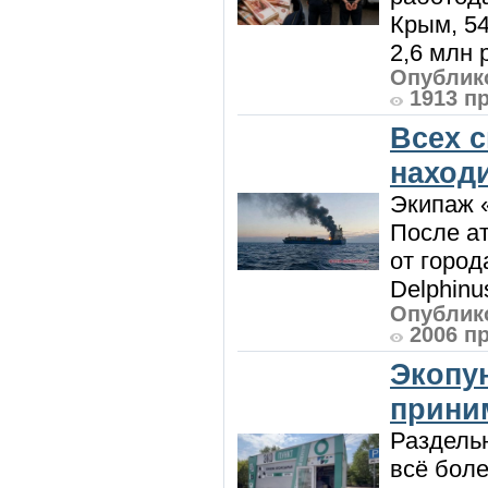
Крым, 5
2,6 млн р
Опублико
1913 п
Всех 
наход
Экипаж 
После ат
от город
Delphinu
Опублико
2006 п
Экопу
приним
Раздель
всё боле