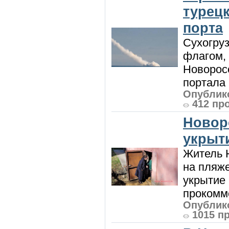
турецк
порта
Сухогру
флагом,
Новорос
портала 
Опублико
412 пр
Новор
укрыт
Житель Н
на пляже
укрытие 
прокомме
Опублико
1015 п