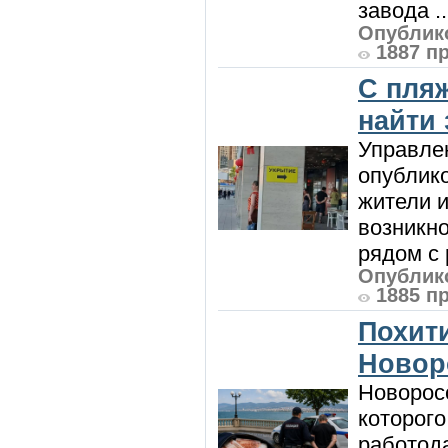
завода ..
Опублико
1887 п
С пляж
найти
Управле
опублик
жители и
возникн
рядом с 
Опублико
1885 п
Похити
Новор
Новорос
которого
работод