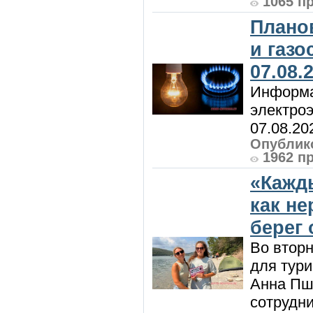
1065 п
Плано
и газ
07.08.
Информа
электроэ
07.08.20
Опублико
1962 п
«Кажд
как н
берег 
Во вторн
для тур
Анна Пш
сотрудн