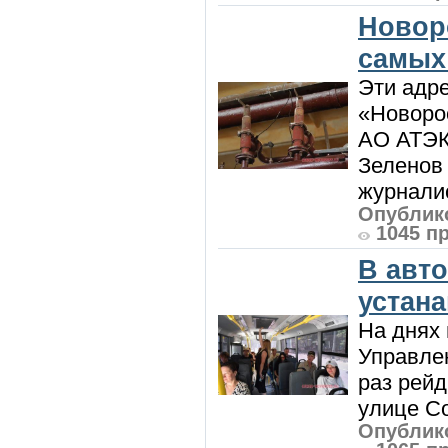
Новор
самых
Эти адре
«Новорос
АО АТЭК
Зеленов 
журналис
Опублико
1045 п
В авт
устан
На днях 
Управлен
раз рей
улице Со
Опублико