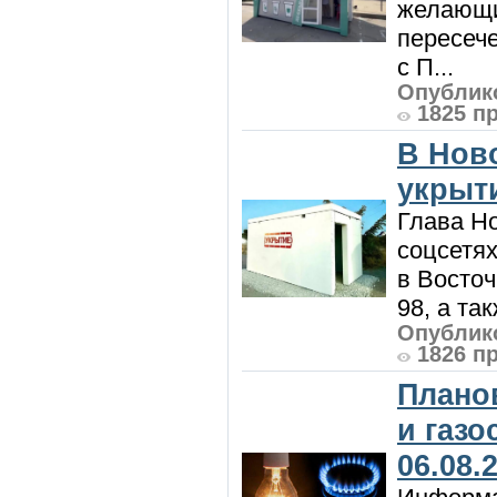
желающи
пересече
с П...
Опублико
1825 п
В Нов
укрыт
Глава Н
соцсетях
в Восточ
98, а та
Опублико
1826 п
Плано
и газ
06.08.