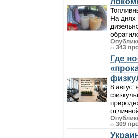
локом
Топливны
На днях
дизельн
обратилс
Опублико
343 пр
Где н
«прок
физку
8 август
физкульт
природно
отличной
Опублико
309 пр
Украи