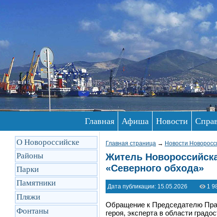
Главная
Афиша
Новости
Спра
О Новороссийске
Главная страница
→
Новости Новоросс
Районы
Житель Новороссийска
«Северного обхода»
Парки
Памятники
Дата публикации: 15.05.2026
1 9
Пляжи
Обращение к Председателю Пра
Фонтаны
героя, эксперта в области град