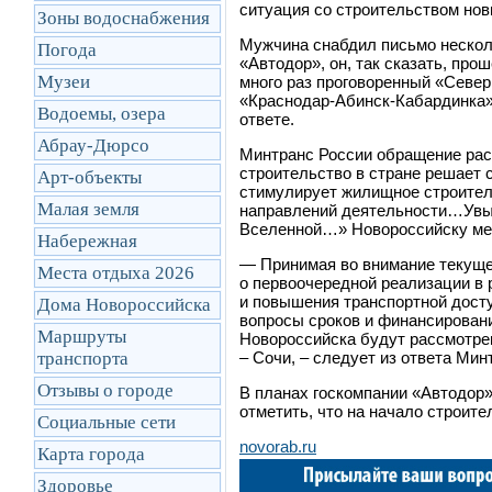
ситуация со строительством нов
Зоны водоснабжения
Мужчина снабдил письмо нескол
Погода
«Автодор», он, так сказать, про
Музеи
много раз проговоренный «Севе
«Краснодар-Абинск-Кабардинка»
Водоемы, озера
ответе.
Абрау-Дюрсо
Минтранс России обращение расс
строительство в стране решает 
Арт-объекты
стимулирует жилищное строител
Малая земля
направлений деятельности…Увы,
Вселенной…» Новороссийску ме
Набережная
— Принимая во внимание текуще
Места отдыха 2026
о первоочередной реализации в 
и повышения транспортной дост
Дома Новороссийска
вопросы сроков и финансировани
Маршруты
Новороссийска будут рассмотре
транcпорта
– Сочи, – следует из ответа Мин
Отзывы о городе
В планах госкомпании «Автодор»
отметить, что на начало строите
Социальные сети
novorab.ru
Карта города
Здоровье