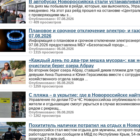
В автобусах Новороссийска стали устанавлива
На днях мы побывали в рейде, которые, как выяснилось, Упр
ежедневно. На этот раз рейд прошел на остановке «Централ
с проверяющими мы з...
Опубликовано: 07.08.2026
409 просмотров
Плановое и срочное отключение электро- и га
07.08.2026
Информация о плановом и срочном отключении электроэнерг
07.08.2026 предоставлена МБУ «Безопасный город»....
Опубликовано: 06.08.2026
1315 просмотров
«Каждый день по два-три мешка мусора»: как
очистили берег озера Абрау
Во вторник берег озера Абрау, ставший диким пляжем для т
девушки Анна Пшенина и Юлия Герасимова вместе с сотрудн
хозяйственного отдела завода ...
Опубликовано: 06.08.2026
1259 просмотров
С пляжа – в укрытие: где в Новороссийске на
Управление по делам ГО и ЧС Новороссийска опубликовало п
жители и отдыхающие смогут укрыться в случае возникновен
рядом с рекреац...
Опубликовано: 06.08.2026
1262 просмотра
Похититель налички потратил на отдых в Ново
Новороссийск стал местом отдыха для мужчины, которого под
работодателя.Как сообщили в МВД по Республике Крым, 54-
похитил 2,6 млн руб...