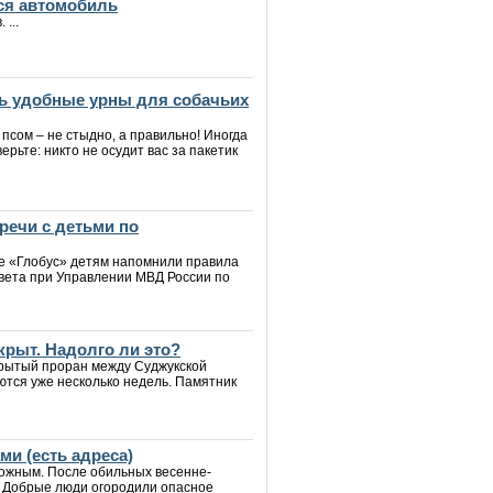
ся автомобиль
...
ь удобные урны для собачьих
 псом – не стыдно, а правильно! Иногда
верьте: никто не осудит вас за пакетик
речи с детьми по
ре «Глобус» детям напомнили правила
вета при Управлении МВД России по
крыт. Надолго ли это?
крытый проран между Суджукской
ются уже несколько недель. Памятник
и (есть адреса)
рожным. После обильных весенне-
. Добрые люди огородили опасное