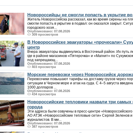
Новороссийцы не смогли попасть в укрытие в
Житель Новороссийска рассказал, как во время сирены на пл
смогли попасть в укрытие в подвал: он оказался закрыт. Си
городского хозя...
Опубликовано: 07.08.2026
309 просмотров
В Новороссийске эвакуаторы «прочесали» Суху
центр
Вчера эвакуаторы выдвинулись в Восточный район. Их путь л
где в районе магазинов «Пятерочка» и «Магнит» по Сухумск
под запрещающ...
Опубликовано: 07.08.2026
403 просмотра
Морские перевозки через Новороссийск дорожа
Перевозчики повышают тарифы на доставку грузов через пор
ситуации в Черном море и атак на суда. С 4–5 августа введен
1000 долларов ...
Опубликовано: 07.08.2026
434 просмотра
Новороссийские тепловики назвали три самых
города
Эти адреса были озвучены в пресс-центре «Новороссийского
АО АТЭК «Новороссийские тепловые сети» Сергей Зеленов и 
журналистов. В ми...
Опубликовано: 07.08.2026
387 просмотров