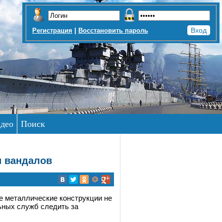
|
Регистрация
Восстановить пароль
део
Поиск
и вандалов
е металлические конструкции не
ьных служб следить за