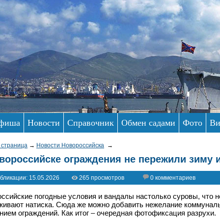
фиша
Новости
Справочник
Обмен садами
Фото
Ви
 страница
→
Новости Новороссийска
→
вороссийске ограждения не пережили зиму 
бликации: 15.05.2026
265 просмотров
0 комментариев
ссийские погодные условия и вандалы настолько суровы, что н
ивают натиска. Сюда же можно добавить нежелание коммунал
нием ограждений. Как итог
–
очередная фотофиксация разрухи.