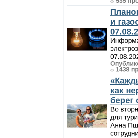
535 пр
Плано
и газ
07.08.
Информа
электроэ
07.08.20
Опублико
1438 п
«Кажд
как н
берег 
Во вторн
для тур
Анна Пш
сотрудн