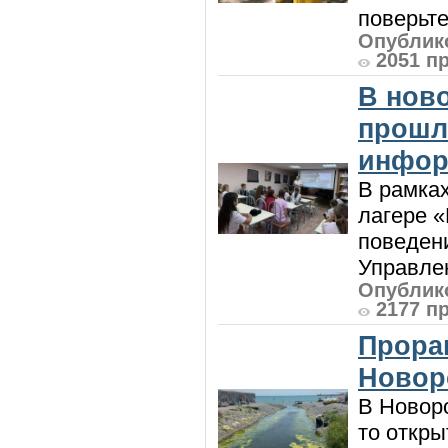
поверьте
Опублико
2051 п
В нов
прошл
инфор
В рамка
лагере 
поведени
Управлен
Опублико
2177 п
Прора
Новор
В Новоро
то откры