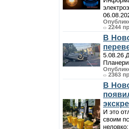
Информа
электроэ
06.08.20
Опублико
2244 п
В Нов
перев
5.08.26 
Планерис
Опублико
2363 п
В Нов
появи
экскр
И это от
своим пс
неловко: