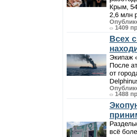
Крым, 5
2,6 млн р
Опублико
1409 п
Всех 
наход
Экипаж 
После ат
от город
Delphinu
Опублико
1488 п
Экопу
приним
Раздель
всё боле