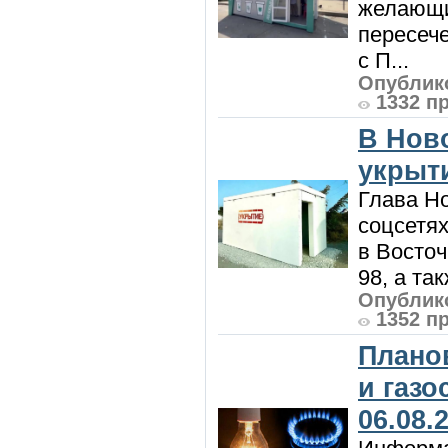
желающи
пересече
с П...
Опублико
1332 п
В Нов
укрыт
Глава Н
соцсетях
в Восточ
98, а та
Опублико
1352 п
Плано
и газ
06.08.