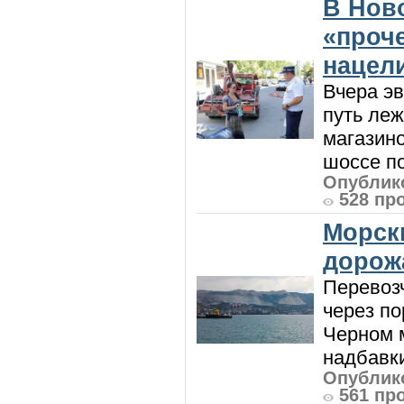
В Нов
«проч
нацел
Вчера э
путь леж
магазин
шоссе п
Опублико
528 пр
Морск
дорож
Перевоз
через по
Черном м
надбавки
Опублико
561 пр