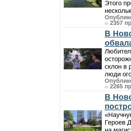
Этого п
нескольк
Опублико
2357 п
В Нов
обвала
Любител
осторож
склон в
люди ого
Опублико
2265 п
В Нов
постро
«Научную
Героев Д
на магис