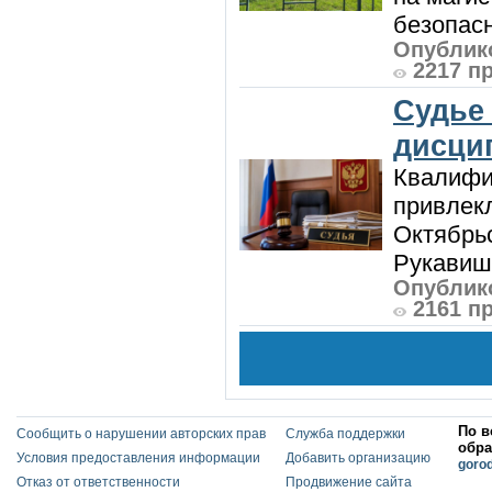
безопасн
Опублико
2217 п
Судье
дисци
Квалифи
привлек
Октябрь
Рукавиш
Опублико
2161 п
По в
Сообщить о нарушении авторских прав
Служба поддержки
обра
Условия предоставления информации
Добавить организацию
goro
Отказ от ответственности
Продвижение сайта