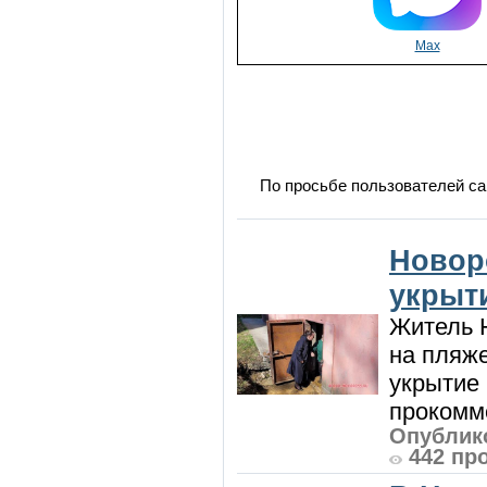
Max
По просьбе пользователей са
Новор
укрыт
Житель Н
на пляже
укрытие 
прокомме
Опублико
442 пр