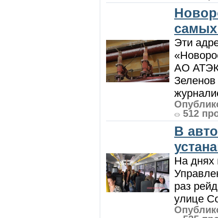
Новор
самых
Эти адре
«Новорос
АО АТЭК
Зеленов 
журналис
Опублико
512 пр
В авт
устан
На днях 
Управлен
раз рей
улице Со
Опублико