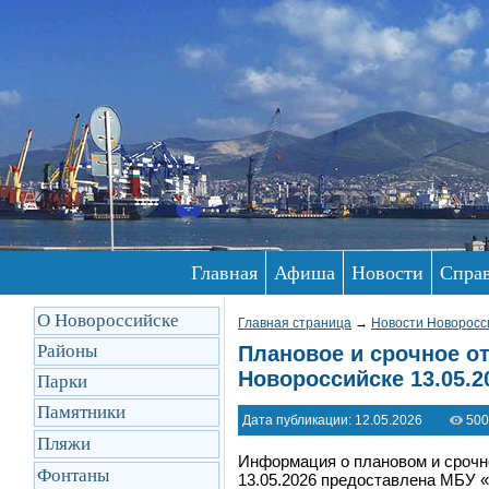
Главная
Афиша
Новости
Спра
О Новороссийске
Главная страница
→
Новости Новоросс
Районы
Плановое и срочное от
Новороссийске 13.05.2
Парки
Памятники
Дата публикации: 12.05.2026
500
Пляжи
Информация о плановом и срочн
Фонтаны
13.05.2026 предоставлена МБУ «