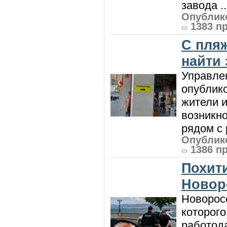
завода ..
Опублико
1383 п
С пляж
найти
Управле
опублик
жители и
возникн
рядом с 
Опублико
1386 п
Похити
Новор
Новорос
которого
работод