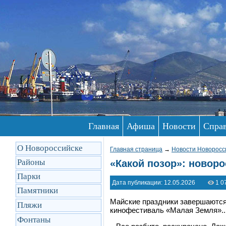
Главная
Афиша
Новости
Спра
О Новороссийске
Главная страница
→
Новости Новоросс
Районы
«Какой позор»: новор
Парки
Дата публикации: 12.05.2026
1 0
Памятники
Майские праздники завершаются
Пляжи
кинофестиваль
«Малая Земля»
.
Фонтаны