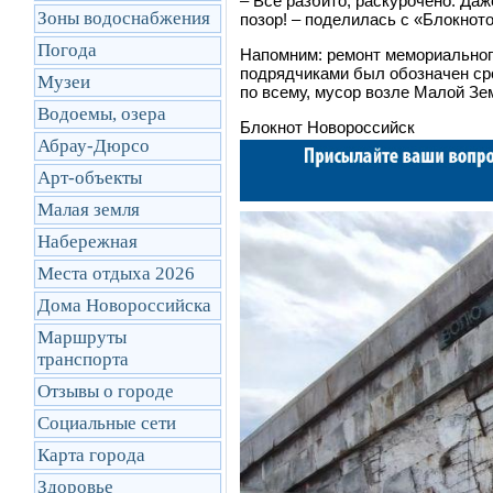
–
Все разбито, раскурочено. Даж
Зоны водоснабжения
позор!
–
поделилась с
«
Блокнот
Погода
Напомним: ремонт мемориального
подрядчиками был обозначен ср
Музеи
по всему, мусор возле Малой З
Водоемы, озера
Блокнот Новороссийск
Абрау-Дюрсо
Арт-объекты
Малая земля
Набережная
Места отдыха 2026
Дома Новороссийска
Маршруты
транcпорта
Отзывы о городе
Социальные сети
Карта города
Здоровье