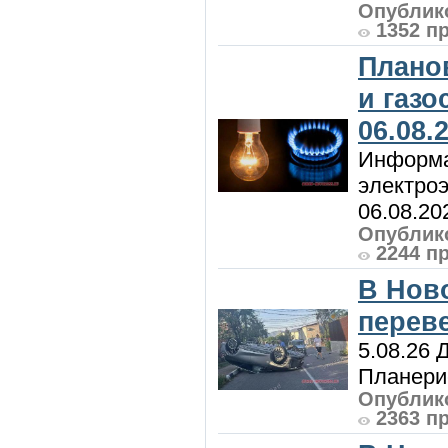
Опублико
1352 п
Плано
и газ
06.08.
Информа
электроэ
06.08.20
Опублико
2244 п
В Нов
перев
5.08.26 
Планерис
Опублико
2363 п