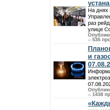
устан
На днях 
Управлен
раз рей
улице Со
Опублико
535 пр
Плано
и газ
07.08.
Информа
электроэ
07.08.20
Опублико
1438 п
«Кажд