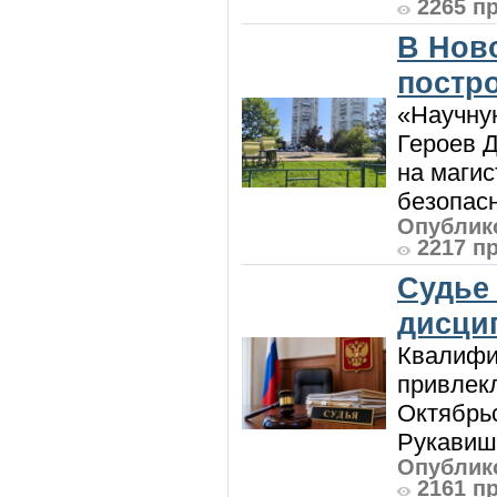
2265 п
В Нов
постро
«Научную
Героев Д
на магис
безопасн
Опублико
2217 п
Судье
дисци
Квалифи
привлек
Октябрь
Рукавиш
Опублико
2161 п