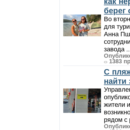
как н
берег 
Во вторн
для тур
Анна Пш
сотрудн
завода ..
Опублико
1383 п
С пляж
найти
Управле
опублик
жители и
возникн
рядом с 
Опублико