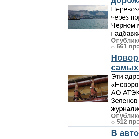
дорож
Перевоз
через по
Черном м
надбавки
Опублико
561 пр
Новор
самых
Эти адре
«Новорос
АО АТЭК
Зеленов 
журналис
Опублико
512 пр
В авт