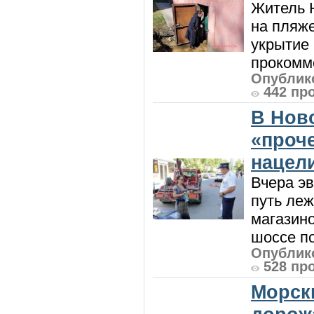
Житель Н
на пляже
укрытие 
прокомме
Опублико
442 пр
В Нов
«проч
нацел
Вчера э
путь леж
магазин
шоссе п
Опублико
528 пр
Морск