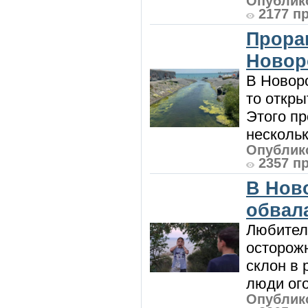
Опублико
2177 п
Прора
Новор
В Новоро
то откры
Этого п
нескольк
Опублико
2357 п
В Нов
обвала
Любител
осторож
склон в
люди ого
Опублико