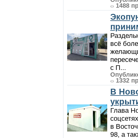
1488 п
Экопу
приним
Раздель
всё боле
желающи
пересече
с П...
Опублико
1332 п
В Нов
укрыт
Глава Н
соцсетях
в Восточ
98, а та