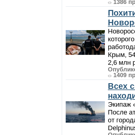
1386 п
Похити
Новор
Новорос
которого
работод
Крым, 5
2,6 млн р
Опублико
1409 п
Всех 
наход
Экипаж 
После ат
от город
Delphinu
Опублико