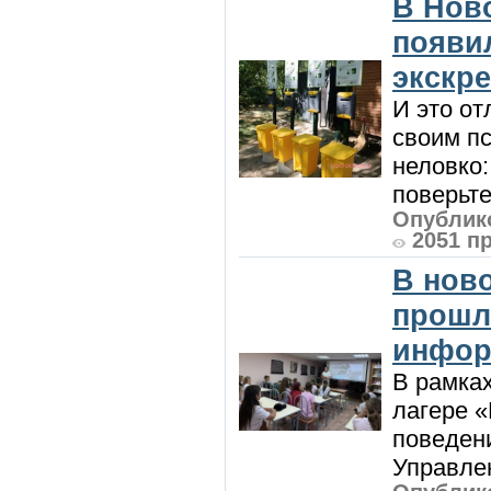
В Нов
появи
экскр
И это от
своим пс
неловко:
поверьте
Опублико
2051 п
В нов
прошл
инфор
В рамка
лагере 
поведени
Управлен