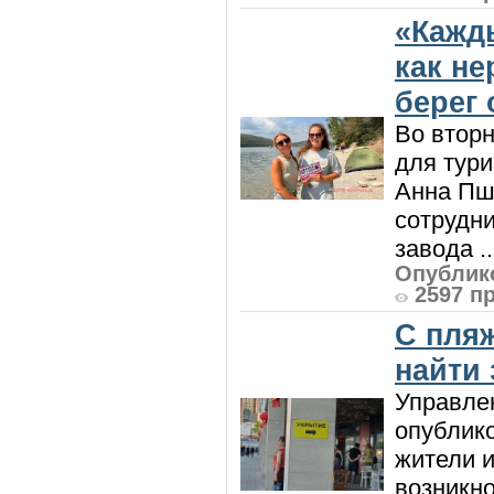
«Кажд
как н
берег 
Во вторн
для тур
Анна Пш
сотрудн
завода ..
Опублико
2597 п
С пляж
найти
Управле
опублик
жители и
возникн