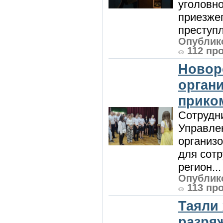
уголовно
приезжег
преступл
Опублико
112 пр
Новор
орган
прико
Сотрудни
Управле
организо
для сот
регион...
Опублико
113 пр
Таяли
разря