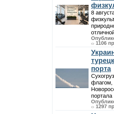
физку
8 август
физкульт
природно
отличной
Опублико
1106 п
Украи
турецк
порта
Сухогру
флагом,
Новорос
портала 
Опублико
1297 п