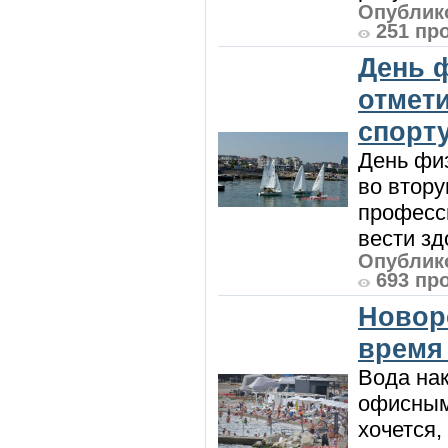
Опублико
251 пр
День 
отмет
спорт
День физ
во втору
професси
вести зд
Опублико
693 пр
Новор
время
Вода нак
офисным
хочется,