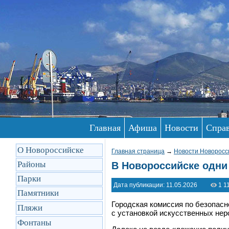
Главная
Афиша
Новости
Спра
О Новороссийске
Главная страница
→
Новости Новоросс
Районы
​В Новороссийске одни
Парки
Дата публикации: 11.05.2026
1 1
Памятники
Городская комиссия по безопас
Пляжи
с установкой искусственных нер
Фонтаны