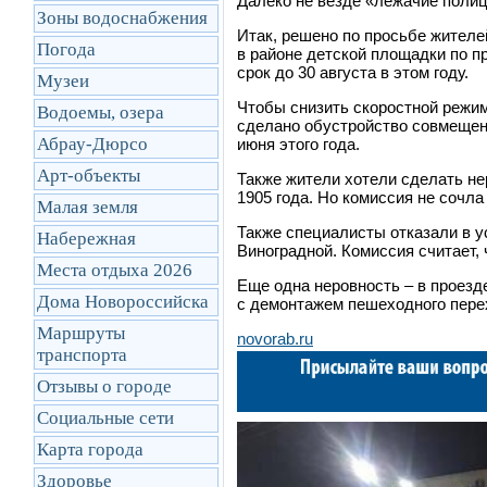
Далеко не везде «лежачие поли
Зоны водоснабжения
Итак, решено по просьбе жителе
Погода
в районе детской площадки по пр
срок до 30 августа в этом году.
Музеи
Чтобы снизить скоростной режи
Водоемы, озера
сделано обустройство совмещен
Абрау-Дюрсо
июня этого года.
Арт-объекты
Также жители хотели сделать не
1905 года. Но комиссия не сочл
Малая земля
Также специалисты отказали в у
Набережная
Виноградной. Комиссия считает, 
Места отдыха 2026
Еще одна неровность – в проезд
Дома Новороссийска
с демонтажем пешеходного перех
Маршруты
novorab.ru
транcпорта
Отзывы о городе
Социальные сети
Карта города
Здоровье