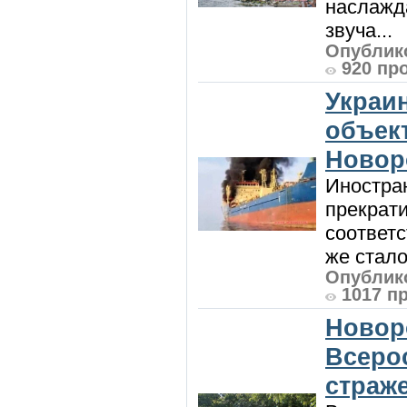
наслажда
звуча...
Опублико
920 пр
Украи
объект
Новор
Иностра
прекрат
соответ
же стало
Опублико
1017 п
Новор
Всеро
страж