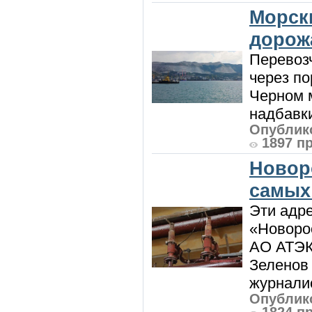
Морск
дорож
Перевоз
через по
Черном м
надбавки
Опублико
1897 п
Новор
самых
Эти адре
«Новорос
АО АТЭК
Зеленов 
журналис
Опублико