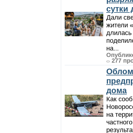
сутки
Дали све
жители «
длилась 
поделилс
на...
Опублико
277 пр
Облом
предп
дома
Как сооб
Новорос
на терри
частного
результат