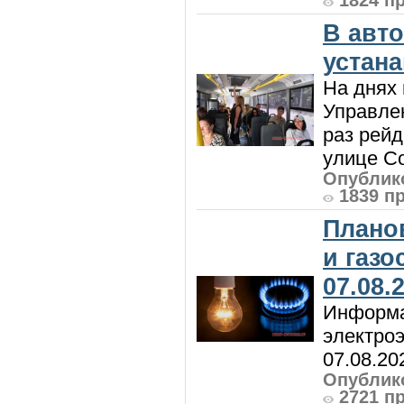
1824 п
В авт
устан
На днях 
Управлен
раз рей
улице Со
Опублико
1839 п
Плано
и газ
07.08.
Информа
электроэ
07.08.20
Опублико
2721 п