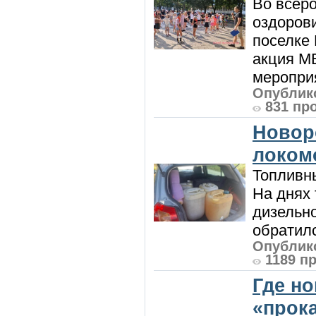
Во всеро
оздоров
поселке
акция М
мероприя
Опублико
831 пр
Новор
локом
Топливны
На днях
дизельн
обратилс
Опублико
1189 п
Где н
«прок