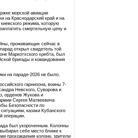
ержке морской авиации
и на Краснодарский край и на
 киевского режима, которую
 «заплатить смертельную цену и
ойны, проживающих сейчас в
о парад открыл свидетель той
лоне Маркотхского хребта, был
йской бригады и командования
ки на параде-2026 не было.
ссийского гарнизона, воины 7-
сандра Невского, Суворова и
о, орденов Жукова и
армии Сергея Матвеевича
жбы Безопасности по
ситуациям, казаки Кубанского
й операции.
рада был укороченным. Колонны
 выбирал себе место ближе к
емя прохождения колонн, зрители