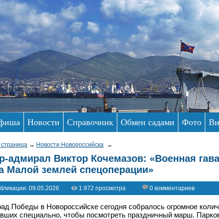
фиша
Новости
Справочник
Обмен садами
Фото
Ви
 страница
→
Новости Новороссийска
→
р-адмирал Виктор Кочемазов: «Военная гав
а Малой землей спецоперации»
бликации: 09.05.2026
1 972 просмотра
0 комментариев
ад Победы в Новороссийске сегодня собралось огромное количе
вших специально, чтобы посмотреть праздничный марш. Парко