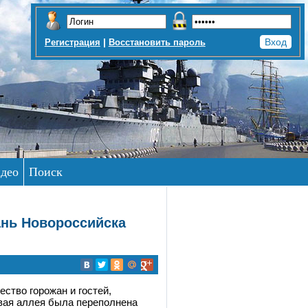
|
Регистрация
Восстановить пароль
део
Поиск
ань Новороссийска
ство горожан и гостей,
вая аллея была переполнена