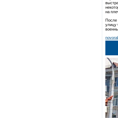
выстра
некото
на пле
После 
улицу 
военн
novora