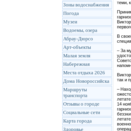
теми, 
Зоны водоснабжения
Приним
Погода
гарниз
Музеи
Виктор
первог
Водоемы, озера
В свое
Абрау-Дюрсо
специа
Арт-объекты
–
За му
Малая земля
удосто
Советс
Набережная
напомн
Места отдыха 2026
Виктор
так и 
Дома Новороссийска
–
Наход
Маршруты
ожесто
транcпорта
летате
Отзывы о городе
14 ноя
гарниз
Социальные сети
безэки
летате
Карта города
военно
опера
Здоровье