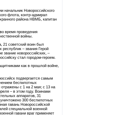
ии начальник Новороссийского
кого флота, контр-адмирал
хранного района НВМБ, капитан
 во время проведения
чественной войны.
, 21 советский воин был
 республик – звания Герой
ое звание новороссийских,
–
российску стал городом-героем.
ащитниками как в прошлой войне,
российск подвергается самым
енением беспилотных
отражены с 1 на 2 мая; с 13 на
апреля – в этом году. Воинами
ательных аппаратов, 31
у уничтожено 300 беспилотных
нная гавань Новороссийской
емлей специальной военной
военной гавани враг применяет