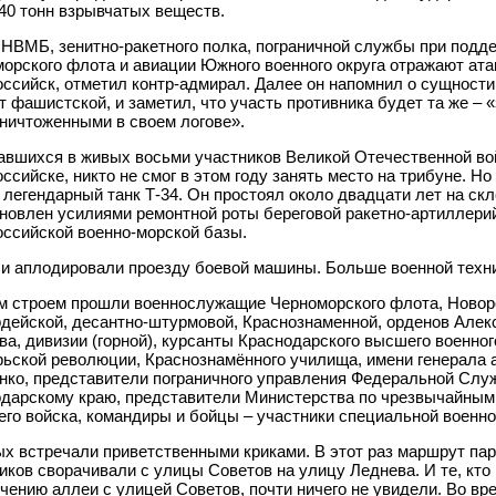
40 тонн взрывчатых веществ.
НВМБ, зенитно-ракетного полка, пограничной службы при подд
орского флота и авиации Южного военного округа отражают атак
ссийск, отметил контр-адмирал. Далее он напомнил о сущности
т фашистской, и заметил, что участь противника будет та же –
ничтоженными в своем логове».
авшихся в живых восьми участников Великой Отечественной в
ссийске, никто не смог в этом году занять место на трибуне. Н
 легендарный танк Т-34. Он простоял около двадцати лет на ск
новлен усилиями ремонтной роты береговой ракетно-артиллери
ссийской военно-морской базы.
и аплодировали проезду боевой машины. Больше военной техни
м строем прошли военнослужащие Черноморского флота, Новоро
рдейской, десантно-штурмовой, Краснознаменной, орденов Алек
ва, дивизии (горной), курсанты Краснодарского высшего военног
ьской революции, Краснознамённого училища, имени генерала 
ко, представители пограничного управления Федеральной Слу
дарскому краю, представители Министерства по чрезвычайным 
его войска, командиры и бойцы – участники специальной военно
х встречали приветственными криками. В этот раз маршрут па
иков сворачивали с улицы Советов на улицу Леднева. И те, кто
чению аллеи с улицей Советов, почти ничего не увидели. Во вр