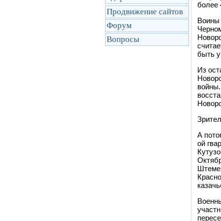
более 
Продвижение сайтов
Воины 
Форум
Черном
Новоро
Вопросы
считае
быть у
Из ост
Новоро
войны.
восста
Новоро
Зрител
А пото
ой гва
Кутузо
Октябр
Штемен
Красно
казачь
Военны
участн
пересе