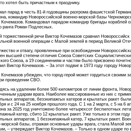
кто хотел быть причастным к празднику.
ал парад в честь 81-й годовщины разгрома фашистской Герман
она, командир Новороссийской военно-морской базы Черноморс
 Кочемазов. Командовал парадом командир бригады кораблей о
о ранга Роман Подлесных.
й торжественной речи Виктор Кочемазов сравнил Новороссийск
льной военной операции с Малой землей в период Великой Оте
жество и отвагу, проявленные при освобождении Новороссийска
ен высшей степени отличия Союза Советских Социалистических
кого Союза, а 19 соединениям и частям было присвоено почетн
ил Виктор Кочемазов. – За этот подвиг в 1973 году городу Ново
 Кочемазов убежден, что город-герой может гордиться своими з
при проведении СВО.
ясь на удалении более 500 километров от линии фронта, Ново
ченным ударам врага. Наиболее массированные из них с прим
льных аппаратов, безэкипажгых катеров и крылатых ракет были 
бря и с 24 на 25 ноября прошлого года. С 1 на 2 марта, с 5 на 6 
она за 2025 год уничтожено более четырехсот беспилотных лет
пажный катер, сбито 12 крылатых ракет. Уже только в этом год
льных аппаратов, 1 безэкипажный катер, 7 крылатых ракет. Вое
-морской базы, отражая основные удары врага, стала Малой з
ции,
–
утверждает Виктор Кочемазов. – Только в одном ударе по 