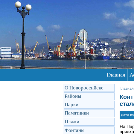
Главная
А
О Новороссийске
Главная
Районы
Конт
стал
Парки
Памятники
Дата пу
Пляжи
На Пар
Фонтаны
приеха