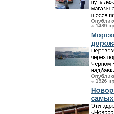
путь леж
магазин
шоссе п
Опублико
1489 п
Морск
дорож
Перевоз
через по
Черном м
надбавки
Опублико
1526 п
Новор
самых
Эти адре
«Новорос