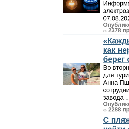
Информа
электроэ
07.08.20
Опублико
2378 п
«Кажд
как н
берег 
Во вторн
для тур
Анна Пш
сотрудн
завода ..
Опублико
2288 п
С пляж