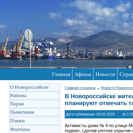
Главная
Афиша
Новости
Спра
О Новороссийске
Главная страница
→
Новости Новоросс
Районы
В Новороссийске жите
планируют отмечать т
Парки
Памятники
Дата публикации: 06.05.2026
1 6
Пляжи
Активисты дома № 4 по улице М
Фонтаны
подвал, сделав уютное укрытие 