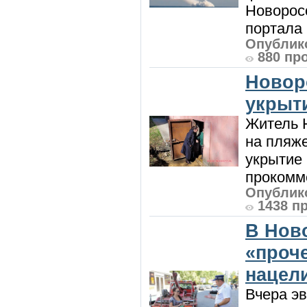
Новорос
портала 
Опублико
880 пр
Новор
укрыт
Житель Н
на пляже
укрытие 
прокомме
Опублико
1438 п
В Нов
«проч
нацел
Вчера э