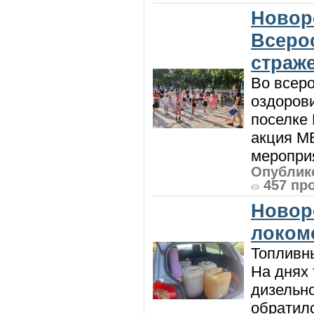
Новор
Всеро
страж
Во всеро
оздоров
поселке
акция М
мероприя
Опублико
457 пр
Новор
локом
Топливны
На днях
дизельн
обратилс