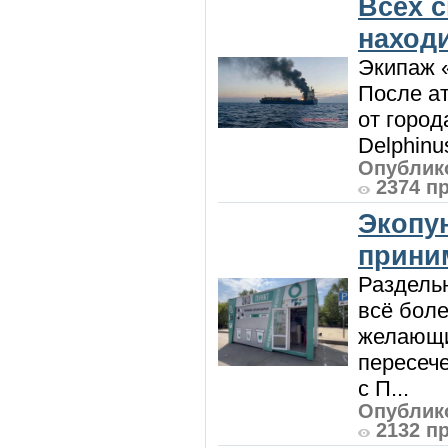
Всех 
наход
Экипаж 
После ат
от город
Delphinu
Опублико
2374 п
Экопу
приним
Раздель
всё боле
желающи
пересече
с П...
Опублико
2132 п