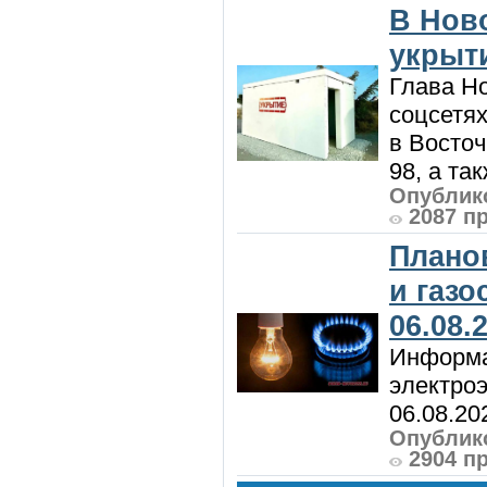
В Нов
укрыт
Глава Н
соцсетях
в Восточ
98, а та
Опублико
2087 п
Плано
и газ
06.08.
Информа
электроэ
06.08.20
Опублико
2904 п