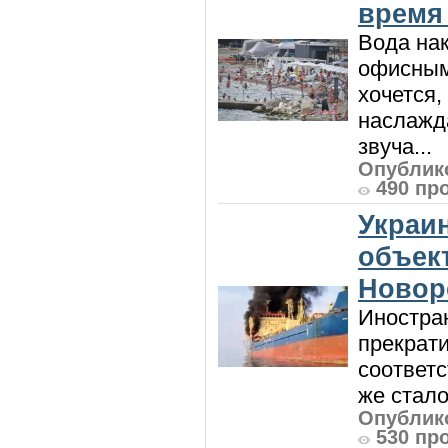
время
Вода нак
офисным
хочется,
наслажда
звуча...
Опублико
490 пр
Украи
объект
Новор
Иностра
прекрат
соответ
же стало
Опублико
530 пр