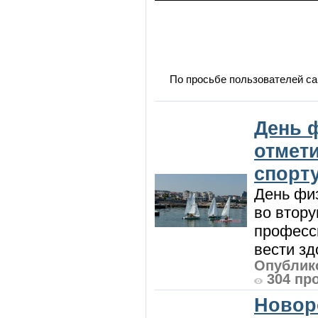
По просьбе пользователей са
День 
отмет
спорт
День физ
во втору
професси
вести зд
Опублико
304 пр
Новор