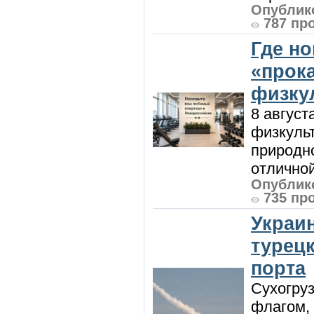
Опублико
787 пр
Где н
«прок
физку
8 август
физкульт
природно
отличной
Опублико
735 пр
Украи
турецк
порта
Сухогру
флагом,