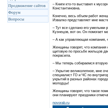
–
Книги кто-то выставил к мусор
Продвижение сайтов
Константиновна.
Форум
Конечно, весь объем работ женщ
Вопросы
Извалко представляет мне маст
–
Тут все сделано его умелыми 
Кузнецов, вот он. Он помогает м
–
А как управляющая компания, «
Женщины говорят, что компания 
щитовую по просьбе жильцов две
покрасила.
–
Мы теперь собираемся вторую 
–
Укрытие великолепное, мне оч
специалист ГО и ЧС по внутриго
укрытий в разных районах город
молодцы!
Женщины говорят, что такое пом
они планируют праздники отмеча
novorab.ru