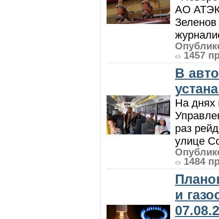
АО АТЭК
Зеленов 
журналис
Опублико
1457 п
В авт
устан
На днях 
Управлен
раз рей
улице Со
Опублико
1484 п
Плано
и газ
07.08.