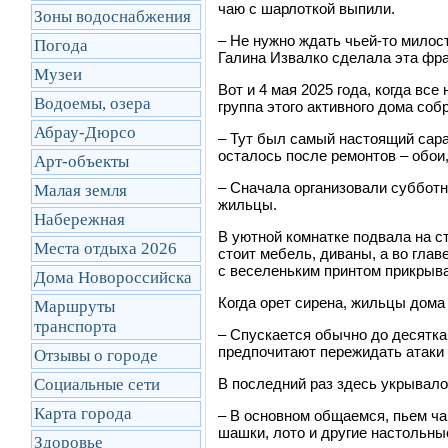
чаю с шарлоткой выпили.
Зоны водоснабжения
–
Не нужно ждать чьей-то милост
Погода
Галина Извалко сделала эта фра
Музеи
Вот и 4 мая 2025 года, когда вс
Водоемы, озера
группа этого активного дома соб
Абрау-Дюрсо
–
Тут был самый настоящий сарай
осталось после ремонтов – обои
Арт-объекты
–
Сначала организовали субботни
Малая земля
жильцы.
Набережная
В уютной комнатке подвала на с
Места отдыха 2026
стоит мебель, диваны, а во глав
с веселеньким принтом прикрыва
Дома Новороссийска
Когда орет сирена, жильцы дома
Маршруты
транcпорта
–
Спускается обычно до десятка
предпочитают пережидать атаки 
Отзывы о городе
Социальные сети
В последний раз здесь укрывало
Карта города
–
В основном общаемся, пьем чай
шашки, лото и другие настольные
Здоровье