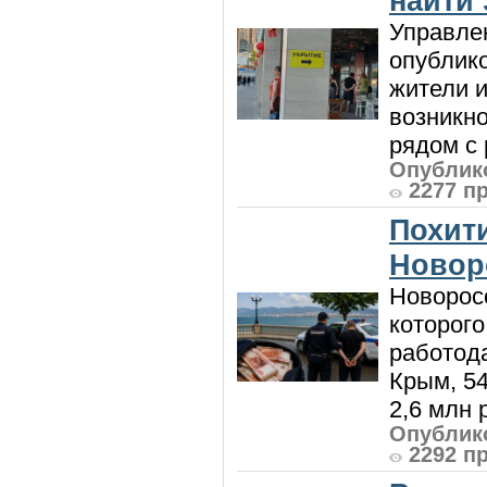
найти
Управле
опублик
жители и
возникн
рядом с 
Опублико
2277 п
Похити
Новор
Новорос
которого
работод
Крым, 5
2,6 млн р
Опублико
2292 п